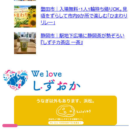
磐田市｜入場無料・1人1輪持ち帰りOK。見
頃をずらして市内9か所で楽しむ「ひまわり
リレー」
静岡市｜駅地下広場に静岡茶が勢ぞろい
『しずチカ茶店 一茶』