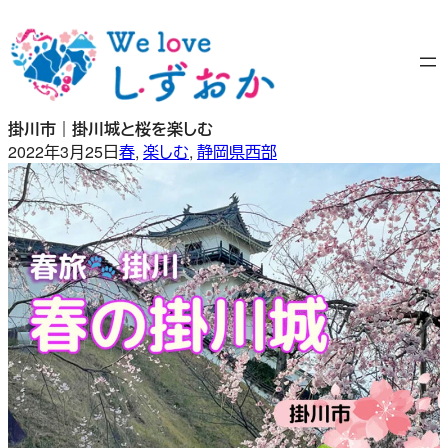
内
容
を
ス
キ
掛川市｜掛川城と桜を楽しむ
ッ
2022年3月25日
春
, 
楽しむ
, 
静岡県西部
プ