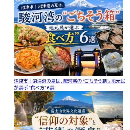
沼津市｜沼津港の夏は、駿河湾の “ごちそう箱”。地元民
が選ぶ “食べ方” 6選