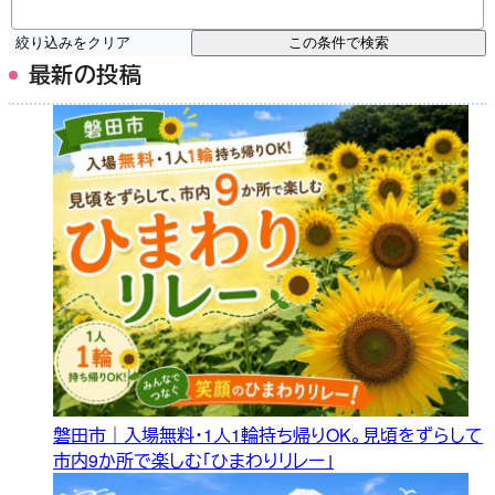
絞り込みをクリア
この条件で検索
最新の投稿
磐田市｜入場無料・1人1輪持ち帰りOK。見頃をずらして
市内9か所で楽しむ「ひまわりリレー」