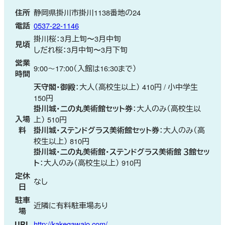
住所
静岡県掛川市掛川1138番地の24
電話
0537-22-1146
掛川桜：3月上旬〜3月中旬
見頃
しだれ桜：3月中旬〜3月下旬
営業
9:00～17:00（入館は16:30まで）
時間
天守閣・御殿
：大人（高校生以上） 410円 / 小中学生
150円
掛川城・二の丸美術館セット券
：大人のみ（高校生以
入場
上） 510円
料
掛川城・ステンドグラス美術館セット券
：大人のみ（高
校生以上） 810円
掛川城・二の丸美術館・ステンドグラス美術館 ３館セッ
ト
：大人のみ（高校生以上） 910円
定休
なし
日
駐車
近隣に有料駐車場あり
場
URL
http://kakegawajo.com/