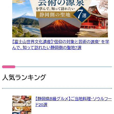
【富士山世界文化遺産】”信仰の対象と芸術の源泉” を学
んで、知って訪れたい静岡側の聖地7選
人気ランキング
【静岡県B級グルメ】ご当地料理・ソウルフー
ド20選