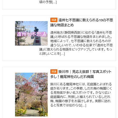
頃の予想[…]
遠州七不思議に数えられる13の不思
議な物語まとめ
遠州地方（静岡県西部）に伝わる「遠州七不思
議」と呼ばれる不思議な物語をまとめました。
地域によって、七不思議に数えられるものが
違うらしいので、いわゆる伝承で「遠州七不思
議」に数えられる物語をピックアップしています。 もっ
と詳しいことを[…]
掛川市｜見応え抜群！写真スポット
多し！龍尾神社のしだれ梅園
掛川にある龍尾神社には、花庭園とよばれる
庭があります。この季節、しだれ梅の梅園にく
る見物客が多い名スポットです。 かなり広い
庭庭園内に、所狭しと植えられているしだれ
梅、梅園の様子をお届けします。 実際に訪れ
ると写真では伝わらな[…]