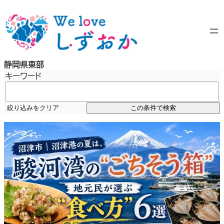
内
容
を
ス
キ
静岡県東部
ッ
キーワード
プ
絞り込みをクリア
この条件で検索