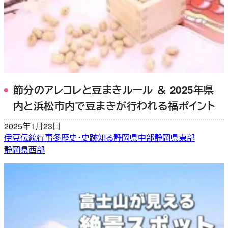
節分のアレコレと豆まきルール ＆ 2025年県
内と浜松市内で豆まきが行われる福ポイント
2025年1月23日
伊豆
伝統行事
冬
歴史・史跡
知る
静岡県中部
静岡県東部
静岡県西部