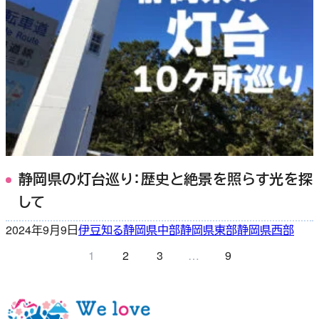
静岡県の灯台巡り：歴史と絶景を照らす光を探
して
2024年9月9日
伊豆
知る
静岡県中部
静岡県東部
静岡県西部
1
2
3
…
9