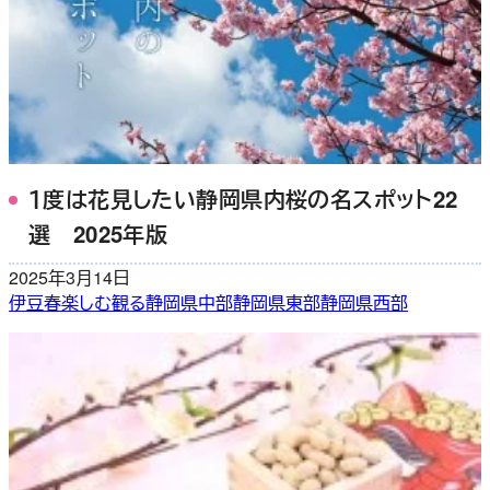
１度は花見したい静岡県内桜の名スポット22
選 2025年版
2025年3月14日
伊豆
春
楽しむ
観る
静岡県中部
静岡県東部
静岡県西部