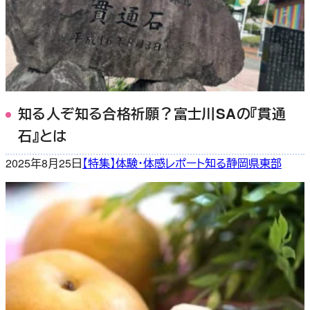
知る人ぞ知る合格祈願？富士川SAの『貫通
石』とは
2025年8月25日
【特集】体験・体感レポート
知る
静岡県東部