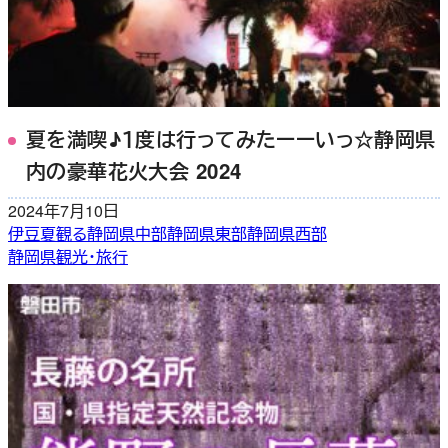
夏を満喫♪１度は行ってみたーーいっ☆静岡県
内の豪華花火大会 2024
2024年7月10日
伊豆
夏
観る
静岡県中部
静岡県東部
静岡県西部
静岡県観光・旅行