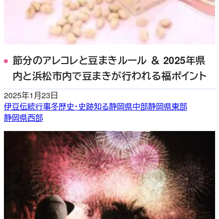
節分のアレコレと豆まきルール ＆ 2025年県
内と浜松市内で豆まきが行われる福ポイント
2025年1月23日
伊豆
伝統行事
冬
歴史・史跡
知る
静岡県中部
静岡県東部
静岡県西部