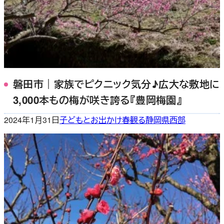
磐田市｜家族でピクニック気分♪広大な敷地に
3,000本もの梅が咲き誇る『豊岡梅園』
2024年1月31日
子どもとお出かけ
春
観る
静岡県西部