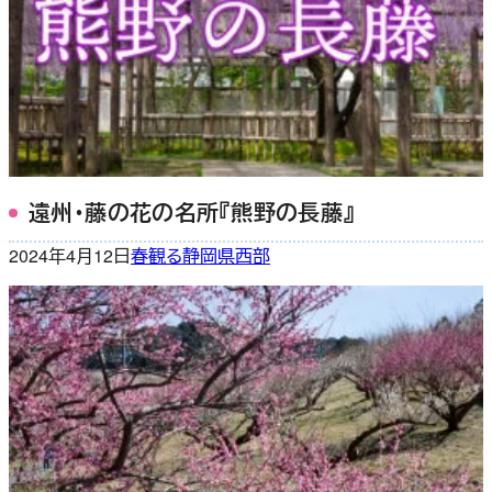
遠州・藤の花の名所『熊野の長藤』
2024年4月12日
春
観る
静岡県西部