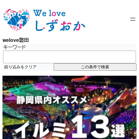
内
容
を
ス
キ
welove磐田
ッ
キーワード
プ
絞り込みをクリア
この条件で検索