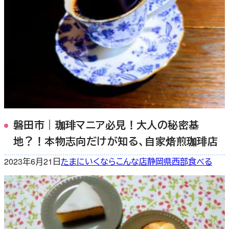
磐田市｜珈琲マニア必見！大人の秘密基
地？！本物志向だけが知る、自家焙煎珈琲店
2023年6月21日
たまにいくならこんな店
静岡県西部
食べる