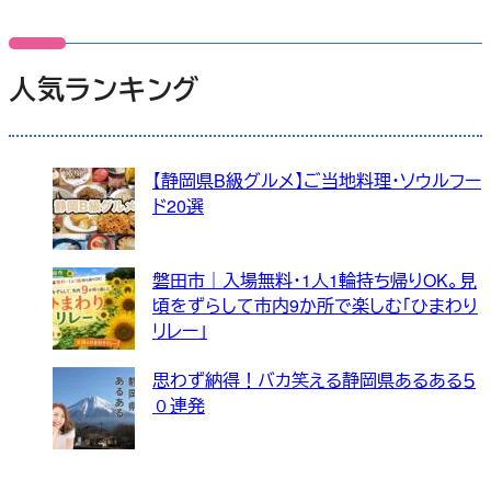
人気ランキング
【静岡県B級グルメ】ご当地料理・ソウルフー
ド20選
磐田市｜入場無料・1人1輪持ち帰りOK。見
頃をずらして市内9か所で楽しむ「ひまわり
リレー」
思わず納得！バカ笑える静岡県あるある５
０連発