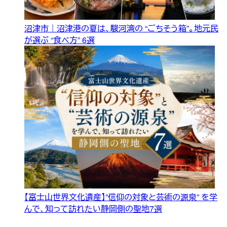
沼津市｜沼津港の夏は、駿河湾の “ごちそう箱”。地元民
が選ぶ “食べ方” 6選
【富士山世界文化遺産】”信仰の対象と芸術の源泉” を学
んで、知って訪れたい静岡側の聖地7選