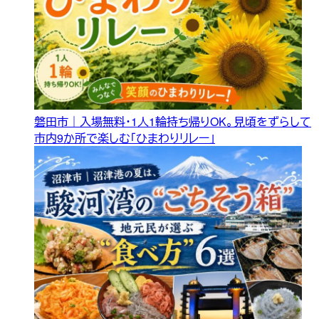
磐田市｜入場無料・1人1輪持ち帰りOK。見頃をずらして
市内9か所で楽しむ「ひまわりリレー」