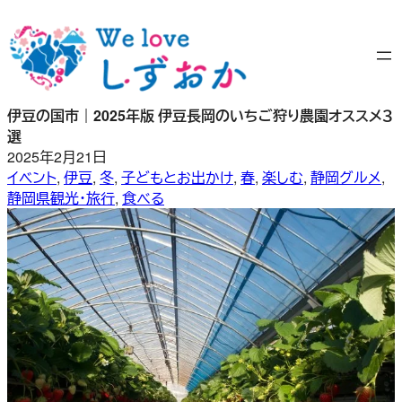
内
容
を
ス
キ
伊豆の国市｜2025年版 伊豆長岡のいちご狩り農園オススメ３
ッ
選
プ
2025年2月21日
イベント
, 
伊豆
, 
冬
, 
子どもとお出かけ
, 
春
, 
楽しむ
, 
静岡グルメ
, 
静岡県観光・旅行
, 
食べる