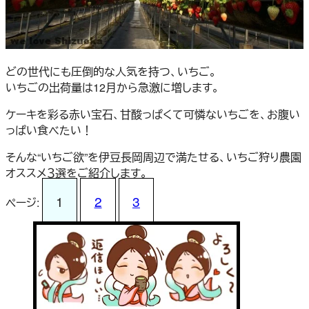
どの世代にも圧倒的な人気を持つ、いちご。
いちごの出荷量は12月から急激に増します。
ケーキを彩る赤い宝石、甘酸っぱくて可憐ないちごを、お腹い
っぱい食べたい！
そんな“いちご欲”を伊豆長岡周辺で満たせる、いちご狩り農園
オススメ３選をご紹介します。
1
2
3
ページ: