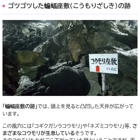
ゴツゴツした蝙蝠座敷（こうもりざしき）の跡
「蝙蝠座敷の跡」
では、頭上を見ると凸凹した天井が広がって
います。
この風穴には「コギクガシラコウモリ」や「ネズミコウモリ」等、
さ
まざまなコウモリが生息している
そうです。