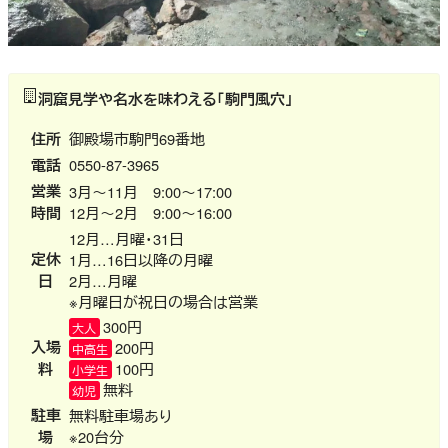
洞窟見学や名水を味わえる「駒門風穴」
住所
御殿場市駒門69番地
電話
0550-87-3965
営業
3月～11月 9:00～17:00
時間
12月～2月 9:00～16:00
12月…月曜・31日
定休
1月…16日以降の月曜
日
2月…月曜
※月曜日が祝日の場合は営業
300円
大人
入場
200円
中高生
料
100円
小学生
無料
幼児
駐車
無料駐車場あり
場
※20台分