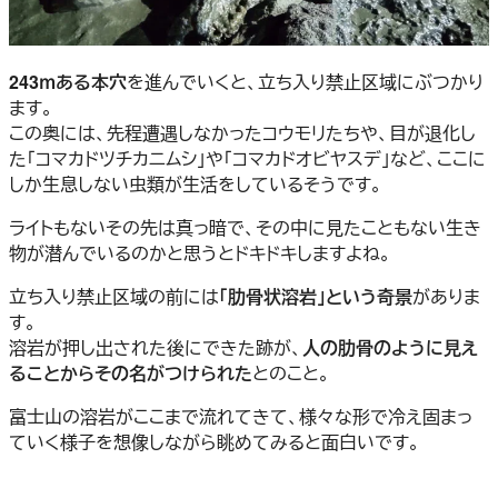
243ｍある本穴
を進んでいくと、立ち入り禁止区域にぶつかり
ます。
この奥には、先程遭遇しなかったコウモリたちや、目が退化し
た「コマカドツチカニムシ」や「コマカドオビヤスデ」など、ここに
しか生息しない虫類が生活をしているそうです。
ライトもないその先は真っ暗で、その中に見たこともない生き
物が潜んでいるのかと思うとドキドキしますよね。
立ち入り禁止区域の前には
「肋骨状溶岩」という奇景
がありま
す。
溶岩が押し出された後にできた跡が、
人の肋骨のように見え
ることからその名がつけられた
とのこと。
富士山の溶岩がここまで流れてきて、様々な形で冷え固まっ
ていく様子を想像しながら眺めてみると面白いです。