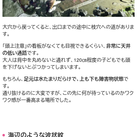
大穴から戻ってくると、出口までの途中に枝穴への道がありま
す。
「頭上注意」の看板がなくても目視できるくらい、
非常に天井
の低い通路
です。
大人は背中を丸めないと通れず、120㎝程度の子どもでも頭
を下げないとぶつかってしまいます。
もちろん、
足元は水たまりだらけで、上も下も障害物状態
で
す。
通り抜けるのに大変ですが、この先に何が待っているのかワク
ワク感が一番高まる場所でした。
海辺のような波状紋