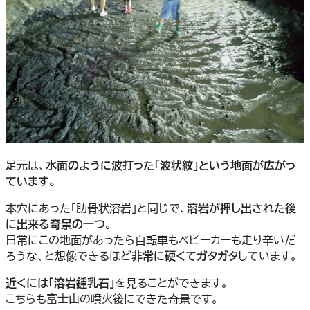
足元は、
水面のように波打った「波状紋」という地面が広がっ
ています。
本穴にあった「肋骨状溶岩」と同じで、
溶岩が押し出された後
に出来る奇景の一つ
。
日常にこの地面があったら自転車もベビーカーも走り辛いだ
ろうな、と想像できるほど
非常に硬くてガタガタ
しています。
近くには「溶岩鍾乳石」
を見ることができます。
こちらも富士山の噴火後にできた奇景です。