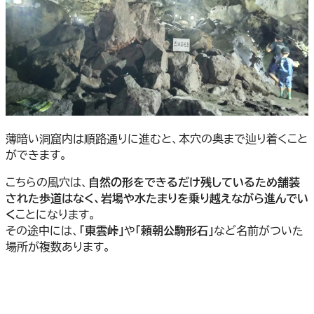
薄暗い洞窟内は順路通りに進むと、本穴の奥まで辿り着くこと
ができます。
こちらの風穴は、
自然の形をできるだけ残しているため舗装
された歩道はなく、岩場や水たまりを乗り越えながら進んでい
く
ことになります。
その途中には、
「東雲峠」
や
「頼朝公駒形石」
など名前がついた
場所が複数あります。