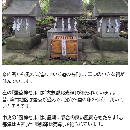
案内所から風穴に進んでいく道の右側に、
三つの小さな祠が
並んでいます。
左の「蚕養神社」には「大気都比売神」
が祀られています。
昔、駒門地区は蚕養が盛んで、風穴を蚕の卵の保存に用いて
いたそうです。
中央の「風神社」には、農耕に都合の良い風雨をもたらす「志
那津比古神」と「志那津比売命」
が祀られています。