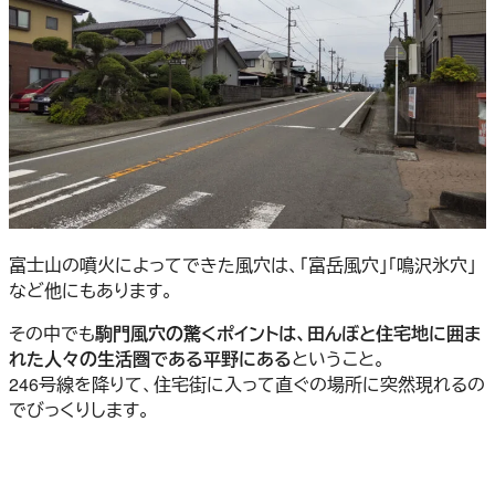
富士山の噴火によってできた風穴は、「富岳風穴」「鳴沢氷穴」
など他にもあります。
その中でも
駒門風穴の驚くポイントは、田んぼと住宅地に囲ま
れた人々の生活圏である平野にある
ということ。
246号線を降りて、住宅街に入って直ぐの場所に突然現れるの
でびっくりします。