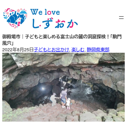
内
容
を
ス
キ
御殿場市｜子どもと楽しめる富士山の麓の洞窟探検！「駒門
ッ
風穴」
プ
2022年8月25日
子どもとお出かけ
, 
楽しむ
, 
静岡県東部