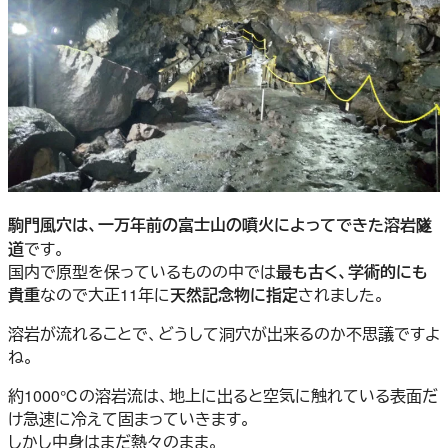
駒門風穴は、一万年前の富士山の噴火によってできた溶岩隧
道
です。
国内で原型を保っているものの中では
最も古く、学術的にも
貴重
なので大正11年に
天然記念物に指定
されました。
溶岩が流れることで、どうして洞穴が出来るのか不思議ですよ
ね。
約1000℃の溶岩流は、地上に出ると空気に触れている表面だ
け急速に冷えて固まっていきます。
しかし中身はまだ熱々のまま。