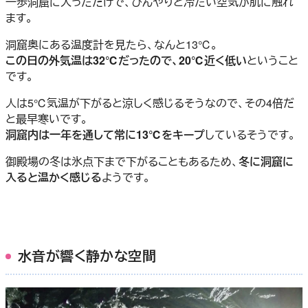
一歩洞窟に入っただけで、ひんやりと冷たい空気が肌に触れ
ます。
洞窟奥にある温度計を見たら、なんと13℃。
この日の外気温は32℃だったので、20℃近く低い
ということ
です。
人は5℃気温が下がると涼しく感じるそうなので、その4倍だ
と最早寒いです。
洞窟内は一年を通して常に13℃をキープ
しているそうです。
御殿場の冬は氷点下まで下がることもあるため、
冬に洞窟に
入ると温かく感じる
ようです。
水音が響く静かな空間