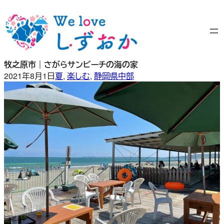
内
容
を
ス
キ
牧之原市｜さがらサンビーチの海の家
ッ
2021年8月1日
夏
, 
楽しむ
, 
静岡県中部
プ