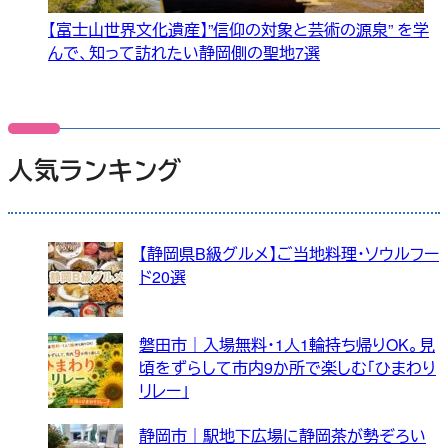
【富士山世界文化遺産】”信仰の対象と芸術の源泉” を学
んで、知って訪れたい静岡側の聖地7選
人気ランキング
【静岡県B級グルメ】ご当地料理・ソウルフー
ド20選
磐田市｜入場無料・1人1輪持ち帰りOK。見
頃をずらして市内9か所で楽しむ「ひまわり
リレー」
静岡市｜駅地下広場に静岡茶が勢ぞろい