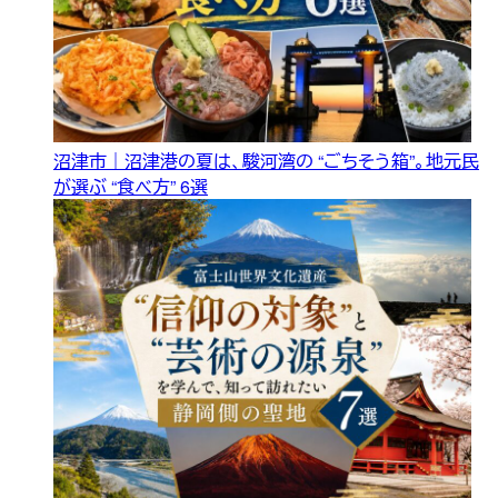
沼津市｜沼津港の夏は、駿河湾の “ごちそう箱”。地元民
が選ぶ “食べ方” 6選