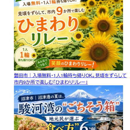
磐田市｜入場無料・1人1輪持ち帰りOK。見頃をずらして
市内9か所で楽しむ「ひまわりリレー」