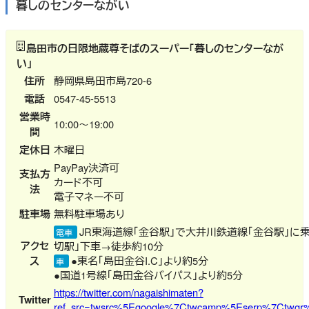
暮しのセンターながい
島田市の日限地蔵尊そばのスーパー「暮しのセンターなが
い」
住所
静岡県島田市島720-6
電話
0547-45-5513
営業時
10:00～19:00
間
定休日
木曜日
PayPay決済可
支払方
カード不可
法
電子マネー不可
駐車場
無料駐車場あり
JR東海道線「金谷駅」で大井川鉄道線「金谷駅」に
電車
アクセ
切駅」下車→徒歩約10分
ス
●東名「島田金谷I.C」より約5分
車
●国道1号線「島田金谷バイパス」より約5分
https://twitter.com/nagaishimaten?
Twitter
ref_src=twsrc%5Egoogle%7Ctwcamp%5Eserp%7Ctwgr%