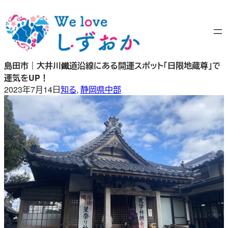
内
容
を
ス
キ
島田市｜大井川鐵道沿線にある開運スポット「日限地蔵尊」で
ッ
運気をUP！
プ
2023年7月14日
知る
, 
静岡県中部