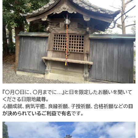
『〇月〇日に、〇月までに…』と日を限定したお願いを聞いて
くださる日限地蔵尊。
心願成就、病気平癒、良縁祈願、子授祈願、合格祈願などの
日
が決められているご利益で有名
です。