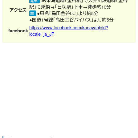
JR東海道線「金谷駅」で大井川鉄道線「金谷
電車
駅」に乗換→「日切駅」下車→徒歩約10分
アクセス
●東名「島田金谷I.C」より約5分
車
●国道1号線「島田金谷バイパス」より約5分
https://www.facebook.com/kanayahigiri?
facebook
locale=ja_JP