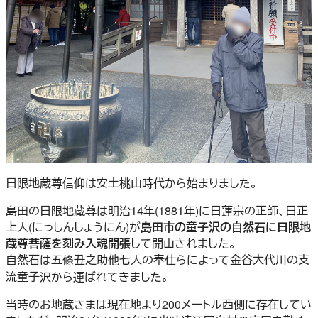
日限地蔵尊信仰は安土桃山時代から始まりました。
島田の日限地蔵尊は明治14年(1881年)に日蓮宗の正師、日正
上人(にっしんしょうにん)が
島田市の童子沢の自然石に日限地
蔵尊菩薩を刻み入魂開張
して開山されました。
自然石は五條丑之助他七人の奉仕らによって金谷大代川の支
流童子沢から運ばれてきました。
当時のお地蔵さまは現在地より200メートル西側に存在してい