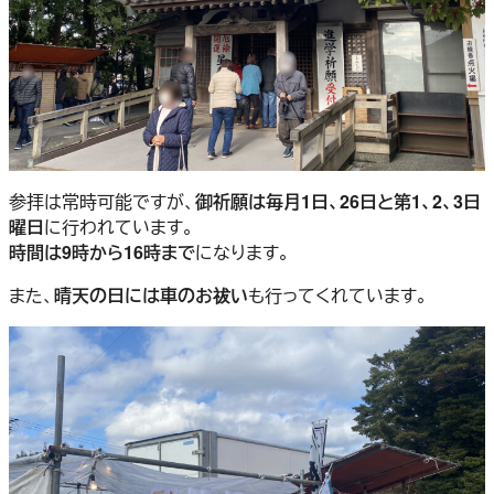
参拝は常時可能ですが、
御祈願は毎月1日、26日と第1、2、3日
曜日
に行われています。
時間は9時から16時まで
になります。
また、
晴天の日には車のお祓い
も行ってくれています。