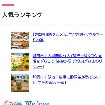
人気ランキング
【静岡県B級グルメ】ご当地料理・ソウルフー
ド20選
磐田市｜入場無料・1人1輪持ち帰りOK。見
頃をずらして市内9か所で楽しむ「ひまわり
リレー」
静岡市｜駅地下広場に静岡茶が勢ぞろい
『しずチカ茶店 一茶』