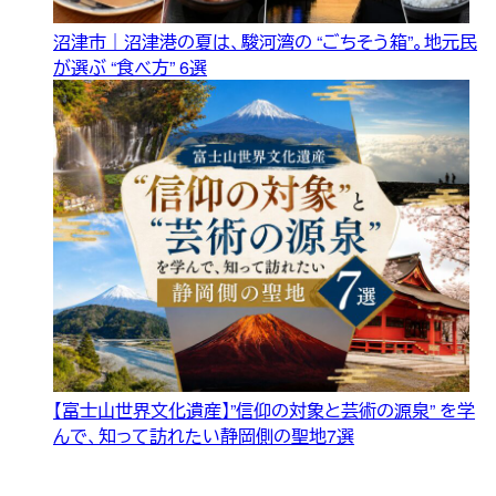
沼津市｜沼津港の夏は、駿河湾の “ごちそう箱”。地元民
が選ぶ “食べ方” 6選
【富士山世界文化遺産】”信仰の対象と芸術の源泉” を学
んで、知って訪れたい静岡側の聖地7選