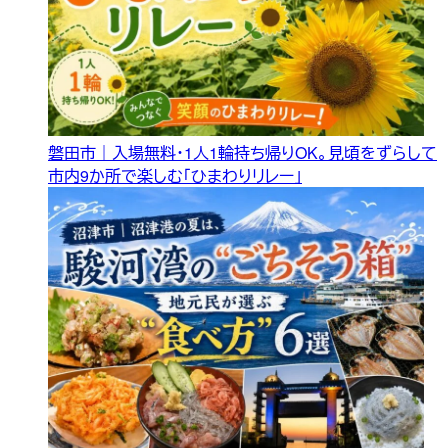
磐田市｜入場無料・1人1輪持ち帰りOK。見頃をずらして
市内9か所で楽しむ「ひまわりリレー」