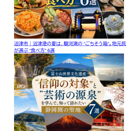
沼津市｜沼津港の夏は、駿河湾の “ごちそう箱”。地元民
が選ぶ “食べ方” 6選