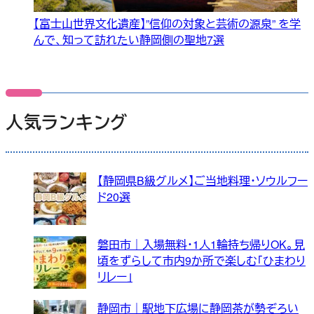
【富士山世界文化遺産】”信仰の対象と芸術の源泉” を学
んで、知って訪れたい静岡側の聖地7選
人気ランキング
【静岡県B級グルメ】ご当地料理・ソウルフー
ド20選
磐田市｜入場無料・1人1輪持ち帰りOK。見
頃をずらして市内9か所で楽しむ「ひまわり
リレー」
静岡市｜駅地下広場に静岡茶が勢ぞろい