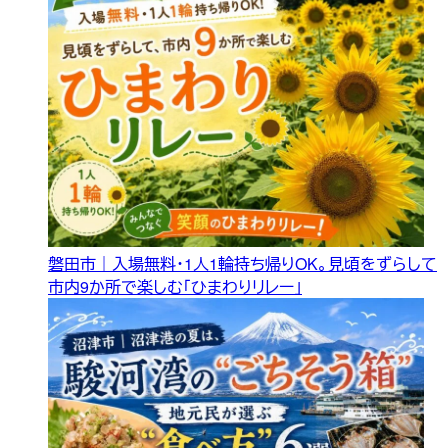
磐田市｜入場無料・1人1輪持ち帰りOK。見頃をずらして
市内9か所で楽しむ「ひまわりリレー」