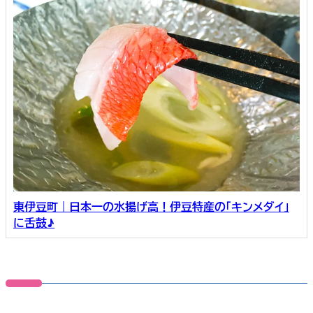
東伊豆町｜日本一の水揚げ高！伊豆特産の「キンメダイ」
に舌鼓♪