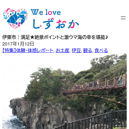
内
容
を
ス
キ
伊東市｜満足★絶景ポイントと激ウマ海の幸を堪能♪
ッ
2017年1月12日
プ
【特集】体験・体感レポート
, 
お土産
, 
伊豆
, 
観る
, 
食べる