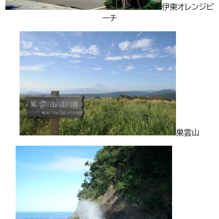
伊東オレンジビ
ーチ
巣雲山