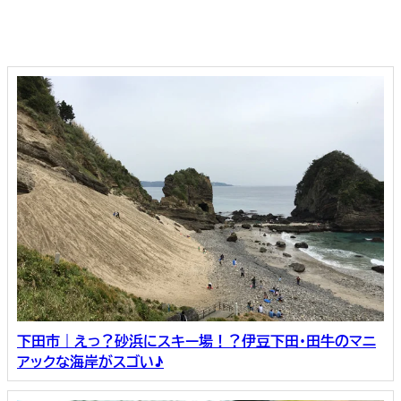
下田市｜えっ？砂浜にスキー場！？伊豆下田・田牛のマニ
アックな海岸がスゴい♪