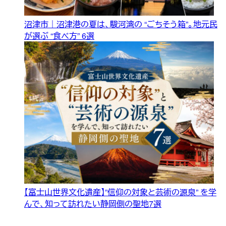
沼津市｜沼津港の夏は、駿河湾の “ごちそう箱”。地元民
が選ぶ “食べ方” 6選
【富士山世界文化遺産】”信仰の対象と芸術の源泉” を学
んで、知って訪れたい静岡側の聖地7選