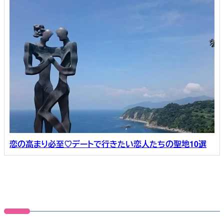
恋の高まり必至♡デートで行きたい恋人たちの聖地10選