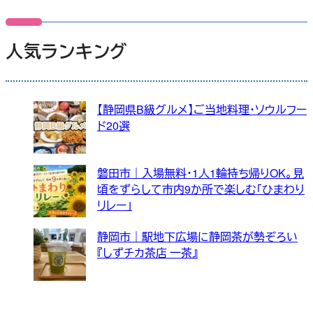
人気ランキング
【静岡県B級グルメ】ご当地料理・ソウルフー
ド20選
磐田市｜入場無料・1人1輪持ち帰りOK。見
頃をずらして市内9か所で楽しむ「ひまわり
リレー」
静岡市｜駅地下広場に静岡茶が勢ぞろい
『しずチカ茶店 一茶』