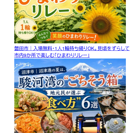
磐田市｜入場無料・1人1輪持ち帰りOK。見頃をずらして
市内9か所で楽しむ「ひまわりリレー」