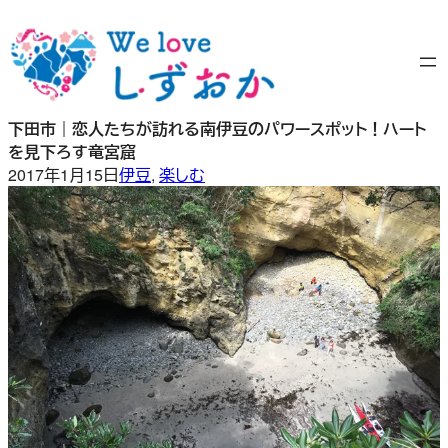
内
容
を
ス
キ
下田市｜恋人たちが訪れる南伊豆のパワースポット！ハート
ッ
を見下ろす竜宮窟
プ
2017年1月15日
伊豆
, 
楽しむ