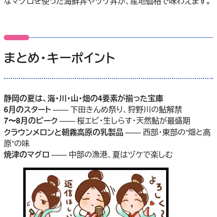
なマグロを使った海鮮丼やヅケ丼が、産地価格で味わえます。
まとめ・キーポイント
静岡の夏は、海・川・山・畑の4要素が揃った宝庫
6月のスタート
—— 下田きんめ祭り、狩野川の鮎解禁
7〜8月のピーク
—— 桜エビ・生しらす・天然鮎が最盛期
クラウンメロンと朝霧高原の乳製品
—— 西部・東部の”畑と高
原”の味
焼津のマグロ
—— 中部の漁港、夏はヅケで楽しむ