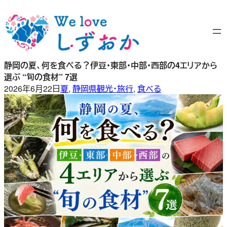
内
容
を
ス
キ
静岡の夏、何を食べる？伊豆・東部・中部・西部の4エリアから
ッ
選ぶ “旬の食材” 7選
プ
2026年6月22日
夏
, 
静岡県観光・旅行
, 
食べる