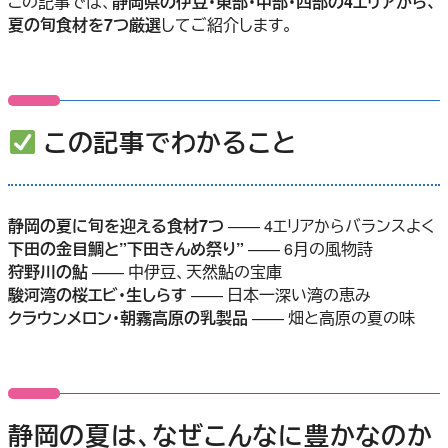
この記事では、
静岡県の伊豆・東部・中部・西部の4エリアから、
夏の旬食材を7つ厳選
してご紹介します。
この記事でわかること
静岡の夏に旬を迎える食材7つ
—— 4エリアからバランスよく
下田の金目鯛と”下田きんめ祭り”
—— 6月の風物詩
狩野川の鮎
—— 中伊豆、天然鮎の宝庫
駿河湾の桜エビ・生しらす
—— 日本一深い湾の恵み
クラウンメロン・朝霧高原の乳製品
—— 畑と高原の夏の味
静岡の夏は、なぜこんなに豊かなのか