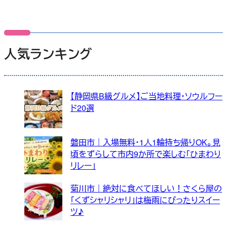
人気ランキング
【静岡県B級グルメ】ご当地料理・ソウルフー
ド20選
磐田市｜入場無料・1人1輪持ち帰りOK。見
頃をずらして市内9か所で楽しむ「ひまわり
リレー」
菊川市｜絶対に食べてほしい！さくら屋の
「くずシャリシャリ」は梅雨にぴったりスイー
ツ♪