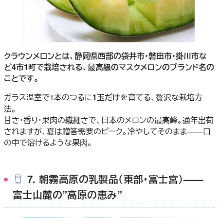
クラウンメロンとは、静岡県西部の袋井市・磐田市・掛川市な
ど4市1町で栽培される、最高級のマスクメロンのブランド名の
ことです。
ガラス温室で1本のつるに
1玉だけ
を育てる、贅沢な栽培方
法。
甘さ・香り・果肉の繊細さで、日本のメロンの最高峰。通年出荷
されますが、夏は贈答需要のピーク。冷やしてそのまま——口
の中で溶けるような果肉。
7. 朝霧高原の乳製品（東部・富士宮）——
富士山麓の”高原の恵み”