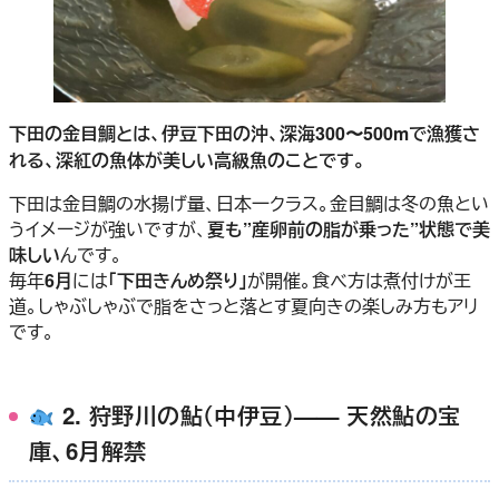
下田の金目鯛とは、伊豆下田の沖、深海300〜500mで漁獲さ
れる、深紅の魚体が美しい高級魚のことです。
下田は金目鯛の水揚げ量、日本一クラス。金目鯛は冬の魚とい
うイメージが強いですが、
夏も”産卵前の脂が乗った”状態で美
味しい
んです。
毎年
6月
には
「下田きんめ祭り」
が開催。食べ方は煮付けが王
道。しゃぶしゃぶで脂をさっと落とす夏向きの楽しみ方もアリ
です。
2. 狩野川の鮎（中伊豆）—— 天然鮎の宝
庫、6月解禁