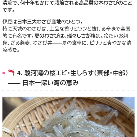
清流で、何十年もかけて栽培される高品質の本わさびのこと
です。
伊豆は
日本三大わさび産地
のひとつ。
特に天城のわさびは、上品な香りとツンと抜ける辛味で全国
的に有名です。
夏のわさびは、瑞々しさが格別
。冷たいお刺
身、ざる蕎麦、わさび丼——夏の食卓に、ピリッと爽やかな清
涼感を。
4. 駿河湾の桜エビ・生しらす（東部・中部）
—— 日本一深い湾の恵み