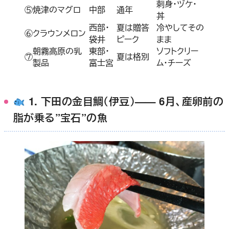
刺身・ヅケ・
⑤
焼津のマグロ
中部
通年
丼
西部・
夏は贈答
冷やしてその
⑥
クラウンメロン
袋井
ピーク
まま
朝霧高原の乳
東部・
ソフトクリー
⑦
夏は格別
製品
富士宮
ム・チーズ
1. 下田の金目鯛（伊豆）—— 6月、産卵前の
脂が乗る”宝石”の魚