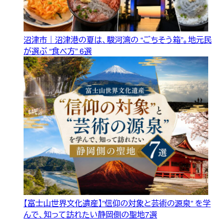
沼津市｜沼津港の夏は、駿河湾の “ごちそう箱”。地元民
が選ぶ “食べ方” 6選
【富士山世界文化遺産】”信仰の対象と芸術の源泉” を学
んで、知って訪れたい静岡側の聖地7選