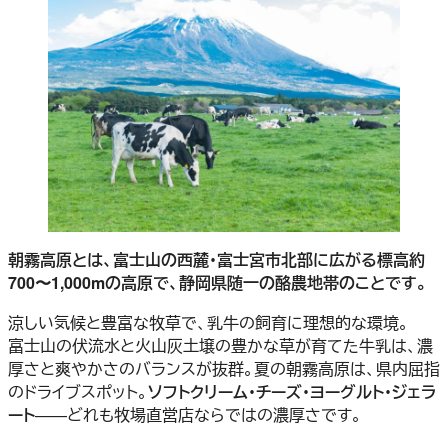
朝霧高原とは、富士山の西麓・富士宮市北部に広がる標高約
700〜1,000mの高原で、静岡県随一の酪農地帯のことです。
涼しい気候と豊富な牧草で、乳牛の飼育に理想的な環境。
富士山の伏流水と火山灰土壌の豊かな草が育てた牛乳は、濃
厚さと爽やかさのバランスが抜群。夏の朝霧高原は、県内屈指
のドライブスポット。
ソフトクリーム・チーズ・ヨーグルト・ジェラ
ート
——どれも牧場直営店ならではの濃厚さです。