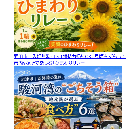
磐田市｜入場無料・1人1輪持ち帰りOK。見頃をずらして
市内9か所で楽しむ「ひまわりリレー」