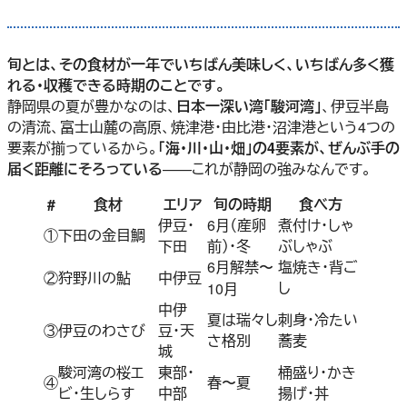
旬とは、その食材が一年でいちばん美味しく、いちばん多く獲
れる・収穫できる時期のことです。
静岡県の夏が豊かなのは、
日本一深い湾「駿河湾」
、伊豆半島
の清流、富士山麓の高原、焼津港・由比港・沼津港という4つの
要素が揃っているから。
「海・川・山・畑」の4要素が、ぜんぶ手の
届く距離にそろっている
——これが静岡の強みなんです。
#
食材
エリア
旬の時期
食べ方
伊豆・
6月（産卵
煮付け・しゃ
①
下田の金目鯛
下田
前）・冬
ぶしゃぶ
6月解禁〜
塩焼き・背ご
②
狩野川の鮎
中伊豆
し
10月
中伊
夏は瑞々し
刺身・冷たい
③
伊豆のわさび
豆・天
さ格別
蕎麦
城
駿河湾の桜エ
東部・
桶盛り・かき
④
春〜夏
ビ・生しらす
中部
揚げ・丼