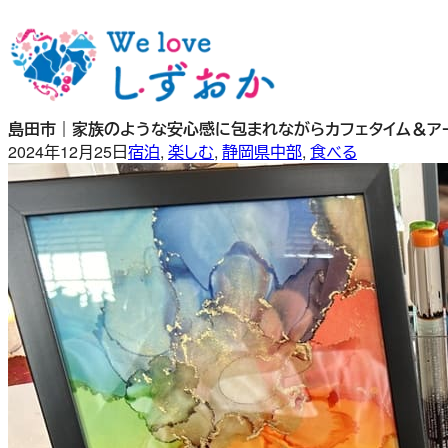
内
容
を
ス
キ
島田市｜家族のような安心感に包まれながらカフェタイム＆アー
ッ
2024年12月25日
宿泊
, 
楽しむ
, 
静岡県中部
, 
食べる
プ