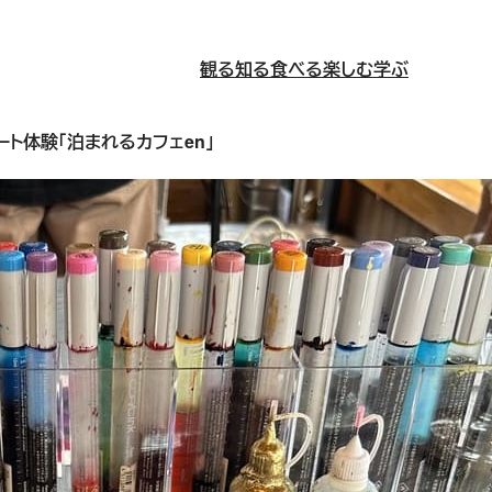
観る
知る
食べる
楽しむ
学ぶ
ト体験「泊まれるカフェen」