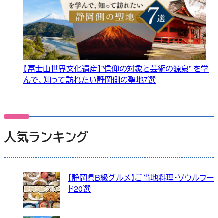
【富士山世界文化遺産】”信仰の対象と芸術の源泉” を学
んで、知って訪れたい静岡側の聖地7選
人気ランキング
【静岡県B級グルメ】ご当地料理・ソウルフー
ド20選