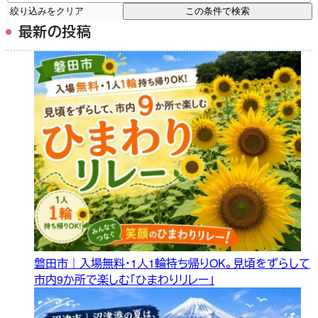
絞り込みをクリア
この条件で検索
最新の投稿
磐田市｜入場無料・1人1輪持ち帰りOK。見頃をずらして
市内9か所で楽しむ「ひまわりリレー」