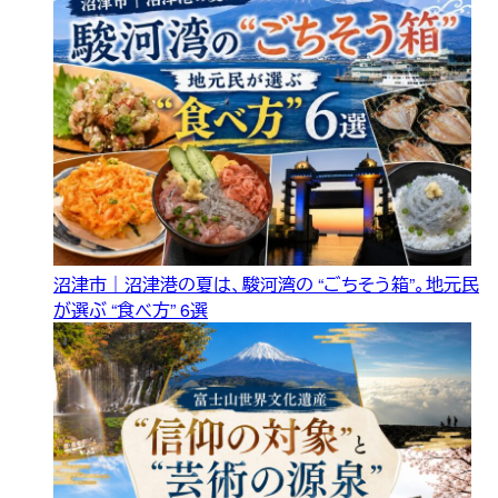
沼津市｜沼津港の夏は、駿河湾の “ごちそう箱”。地元民
が選ぶ “食べ方” 6選