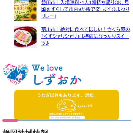
磐田市｜入場無料・1人1輪持ち帰りOK。見
頃をずらして市内9か所で楽しむ「ひまわり
リレー」
菊川市｜絶対に食べてほしい！さくら屋の
「くずシャリシャリ」は梅雨にぴったりスイー
ツ♪
静岡地域情報