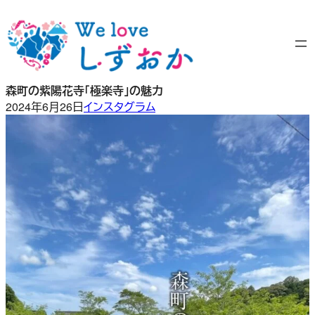
内
容
を
ス
キ
森町の紫陽花寺「極楽寺」の魅力
ッ
2024年6月26日
インスタグラム
プ