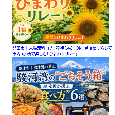
磐田市｜入場無料・1人1輪持ち帰りOK。見頃をずらして
市内9か所で楽しむ「ひまわりリレー」