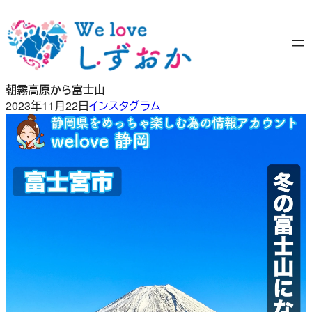
内
容
を
ス
キ
朝霧高原から富士山
ッ
2023年11月22日
インスタグラム
プ