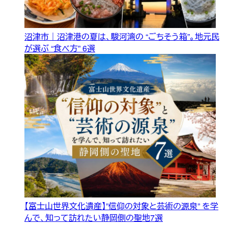
沼津市｜沼津港の夏は、駿河湾の “ごちそう箱”。地元民
が選ぶ “食べ方” 6選
【富士山世界文化遺産】”信仰の対象と芸術の源泉” を学
んで、知って訪れたい静岡側の聖地7選