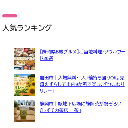
人気ランキング
【静岡県B級グルメ】ご当地料理・ソウルフー
ド20選
磐田市｜入場無料・1人1輪持ち帰りOK。見
頃をずらして市内9か所で楽しむ「ひまわり
リレー」
静岡市｜駅地下広場に静岡茶が勢ぞろい
『しずチカ茶店 一茶』