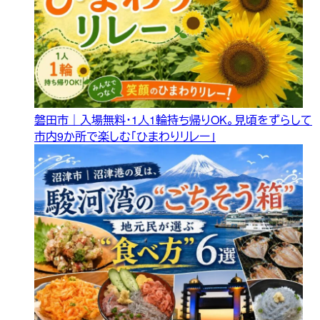
磐田市｜入場無料・1人1輪持ち帰りOK。見頃をずらして
市内9か所で楽しむ「ひまわりリレー」