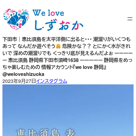
内
容
を
ス
キ
下田市｜恵比須島を太平洋側に出ると・・・ 潮溜りがいくつも
ッ
あって なんだか遊べそう
危険かな？？ とにかく水がきれ
プ
いで 深めの潮溜りでも くっきり底が見えるんだよぉ ーーーー
ー 恵比須島 静岡県下田市須崎1638 ーーーーー 静岡県をめっ
ちゃ楽しむための 情報アカウント『we love 静岡』
@weloveshizuoka
2023年9月27日
インスタグラム