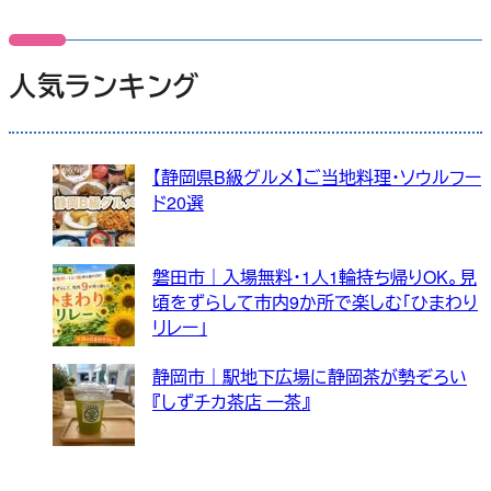
人気ランキング
【静岡県B級グルメ】ご当地料理・ソウルフー
ド20選
磐田市｜入場無料・1人1輪持ち帰りOK。見
頃をずらして市内9か所で楽しむ「ひまわり
リレー」
静岡市｜駅地下広場に静岡茶が勢ぞろい
『しずチカ茶店 一茶』