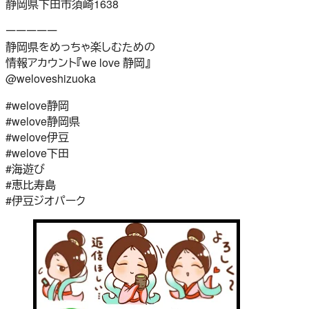
静岡県下田市須崎1638
ーーーーー
静岡県をめっちゃ楽しむための
情報アカウント『we love 静岡』
@weloveshizuoka
#welove静岡
#welove静岡県
#welove伊豆
#welove下田
#海遊び
#恵比寿島
#伊豆ジオパーク