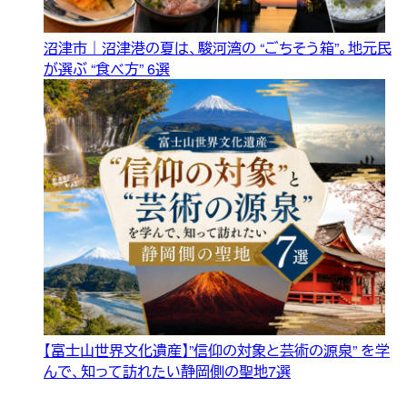
沼津市｜沼津港の夏は、駿河湾の “ごちそう箱”。地元民
が選ぶ “食べ方” 6選
【富士山世界文化遺産】”信仰の対象と芸術の源泉” を学
んで、知って訪れたい静岡側の聖地7選