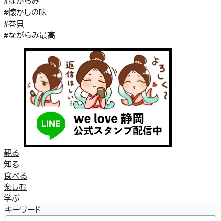
#ながらみ
#懐かしの味
#巻貝
#ながらみ最高
観る
知る
食べる
楽しむ
学ぶ
キーワード