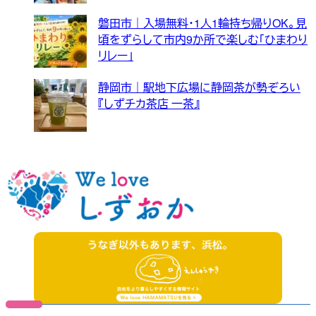
磐田市｜入場無料・1人1輪持ち帰りOK。見
頃をずらして市内9か所で楽しむ「ひまわり
リレー」
静岡市｜駅地下広場に静岡茶が勢ぞろい
『しずチカ茶店 一茶』