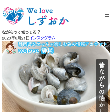
内
容
を
ス
キ
ながらって知ってる？
ッ
2023年6月21日
インスタグラム
プ