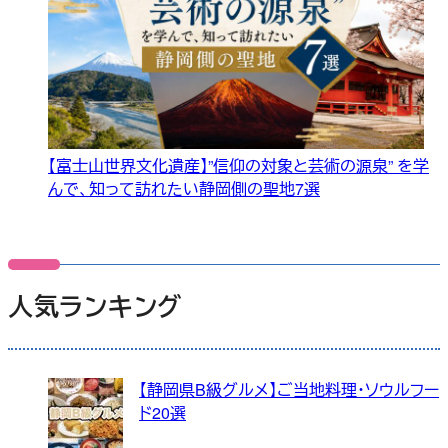
【富士山世界文化遺産】”信仰の対象と芸術の源泉” を学
んで、知って訪れたい静岡側の聖地7選
人気ランキング
【静岡県B級グルメ】ご当地料理・ソウルフー
ド20選