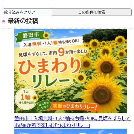
絞り込みをクリア
この条件で検索
最新の投稿
磐田市｜入場無料・1人1輪持ち帰りOK。見頃をずらして
市内9か所で楽しむ「ひまわりリレー」