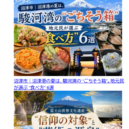
沼津市｜沼津港の夏は、駿河湾の “ごちそう箱”。地元民
が選ぶ “食べ方” 6選