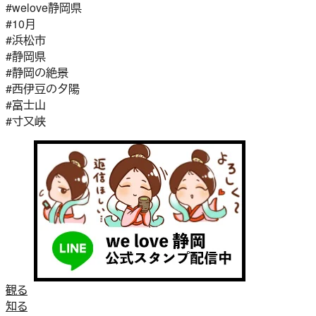
#welove静岡県
#10月
#浜松市
#静岡県
#静岡の絶景
#西伊豆の夕陽
#富士山
#寸又峡
観る
知る