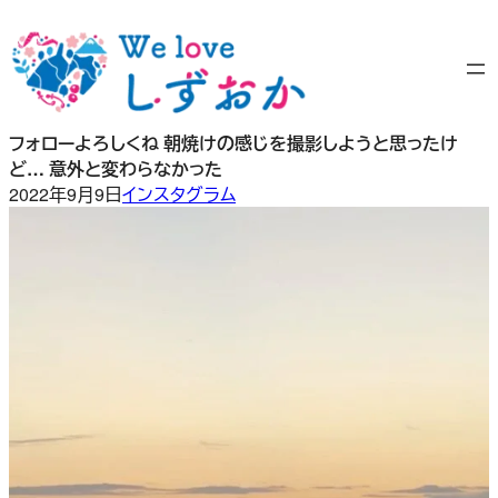
内
容
を
ス
キ
フォローよろしくね 朝焼けの感じを撮影しようと思ったけ
ッ
ど… 意外と変わらなかった
プ
2022年9月9日
インスタグラム