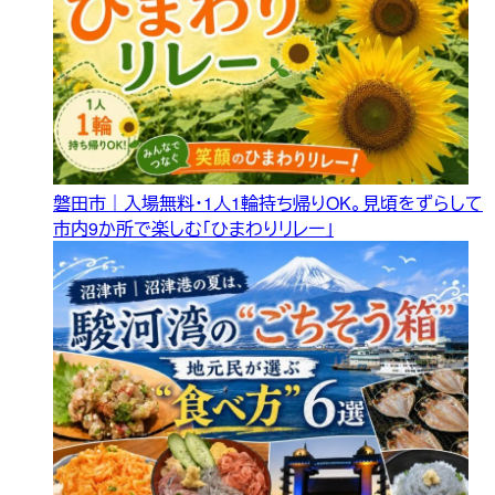
磐田市｜入場無料・1人1輪持ち帰りOK。見頃をずらして
市内9か所で楽しむ「ひまわりリレー」