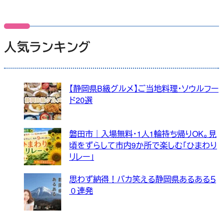
人気ランキング
【静岡県B級グルメ】ご当地料理・ソウルフー
ド20選
磐田市｜入場無料・1人1輪持ち帰りOK。見
頃をずらして市内9か所で楽しむ「ひまわり
リレー」
思わず納得！バカ笑える静岡県あるある５
０連発