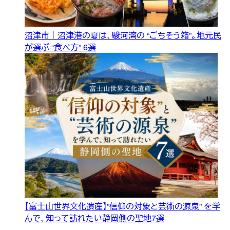
沼津市｜沼津港の夏は、駿河湾の “ごちそう箱”。地元民
が選ぶ “食べ方” 6選
【富士山世界文化遺産】”信仰の対象と芸術の源泉” を学
んで、知って訪れたい静岡側の聖地7選