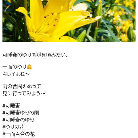
可睡斎のゆり園が見頃みたい.
一面のゆり
キレイよね〜
雨の合間をぬって
見に行ってみよう〜
#可睡斎
#可睡斎ゆりの園
#可睡斎のゆり
#ゆりの花
#一面百合の花