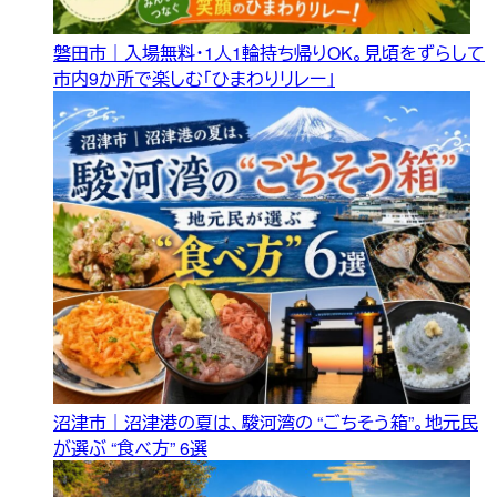
磐田市｜入場無料・1人1輪持ち帰りOK。見頃をずらして
市内9か所で楽しむ「ひまわりリレー」
沼津市｜沼津港の夏は、駿河湾の “ごちそう箱”。地元民
が選ぶ “食べ方” 6選