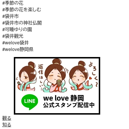
#季節の花
#季節の花を楽しむ
#袋井市
#袋井市の神社仏閣
#可睡ゆりの園
#袋井観光
#welove袋井
#welove静岡県
観る
知る