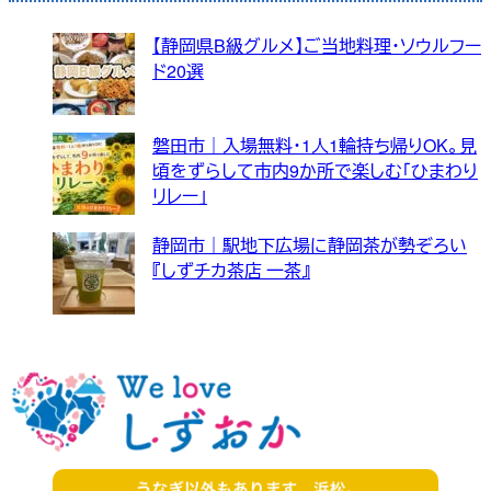
【静岡県B級グルメ】ご当地料理・ソウルフー
ド20選
磐田市｜入場無料・1人1輪持ち帰りOK。見
頃をずらして市内9か所で楽しむ「ひまわり
リレー」
静岡市｜駅地下広場に静岡茶が勢ぞろい
『しずチカ茶店 一茶』