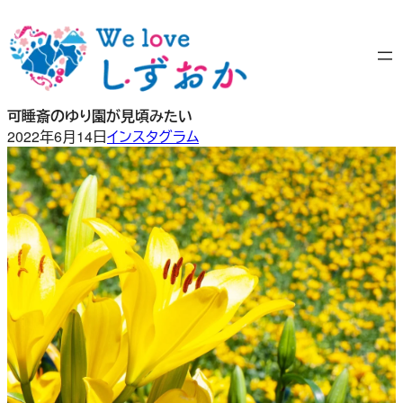
内
容
を
ス
キ
可睡斎のゆり園が見頃みたい
ッ
2022年6月14日
インスタグラム
プ