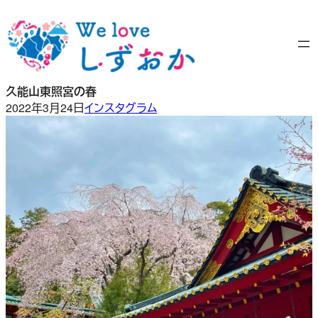
内
容
を
ス
キ
久能山東照宮の春
ッ
2022年3月24日
インスタグラム
プ