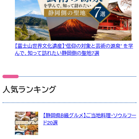
【富士山世界文化遺産】”信仰の対象と芸術の源泉” を学
んで、知って訪れたい静岡側の聖地7選
人気ランキング
【静岡県B級グルメ】ご当地料理・ソウルフー
ド20選