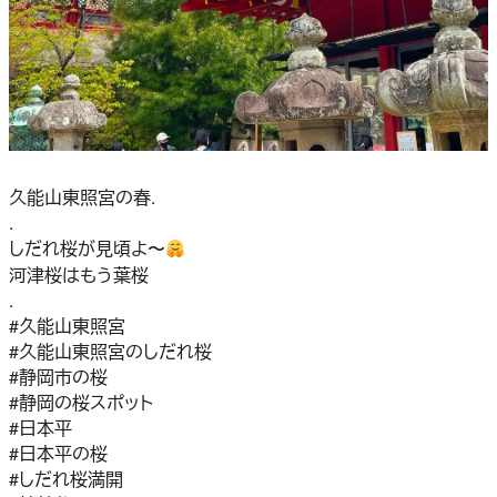
久能山東照宮の春.
.
しだれ桜が見頃よ〜
河津桜はもう葉桜
.
#久能山東照宮
#久能山東照宮のしだれ桜
#静岡市の桜
#静岡の桜スポット
#日本平
#日本平の桜
#しだれ桜満開