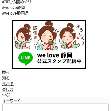
#神社仏閣めぐり
#welove静岡
#welove静岡県
観る
知る
食べる
楽しむ
学ぶ
キーワード