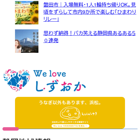
磐田市｜入場無料・1人1輪持ち帰りOK。見
頃をずらして市内9か所で楽しむ「ひまわり
リレー」
思わず納得！バカ笑える静岡県あるある５
０連発