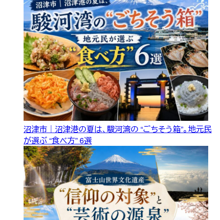
沼津市｜沼津港の夏は、駿河湾の “ごちそう箱”。地元民
が選ぶ “食べ方” 6選