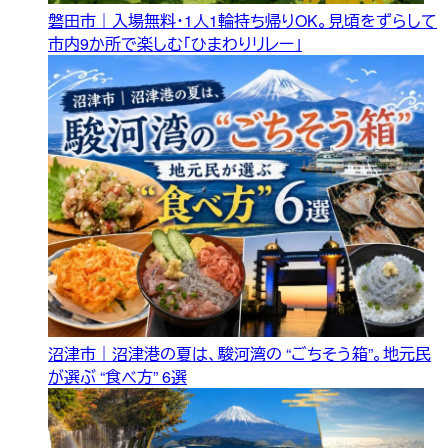
磐田市｜入場無料・1人1輪持ち帰りOK。見頃をずらして
市内9か所で楽しむ「ひまわりリレー」
沼津市｜沼津港の夏は、駿河湾の “ごちそう箱”。地元民
が選ぶ “食べ方” 6選