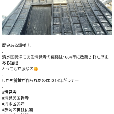
歴史ある鐘楼！.
.
清水区興津にある清見寺の鐘楼は1864年に改築された歴史
ある鐘楼
とっても立派なの
.
しかも麓鐘が作られたのは1314年だってー
.
#清見寺
#清見興国禅寺
#清水区興津
#静岡の神社仏閣