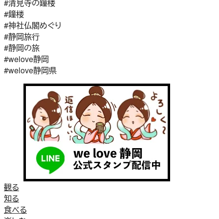
#清見寺の鐘楼
#鐘楼
#神社仏閣めぐり
#静岡旅行
#静岡の旅
#welove静岡
#welove静岡県
観る
知る
食べる