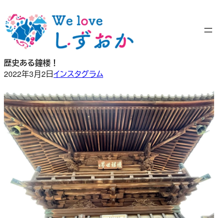
内
容
を
ス
キ
歴史ある鐘楼！
ッ
2022年3月2日
インスタグラム
プ