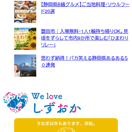
【静岡県B級グルメ】ご当地料理・ソウルフー
ド20選
磐田市｜入場無料・1人1輪持ち帰りOK。見
頃をずらして市内9か所で楽しむ「ひまわり
リレー」
思わず納得！バカ笑える静岡県あるある５
０連発