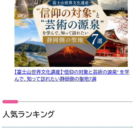
【富士山世界文化遺産】”信仰の対象と芸術の源泉” を学
んで、知って訪れたい静岡側の聖地7選
人気ランキング