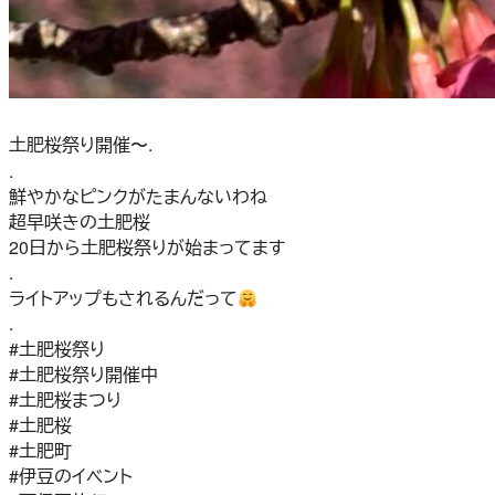
土肥桜祭り開催〜.
.
鮮やかなピンクがたまんないわね
超早咲きの土肥桜
20日から土肥桜祭りが始まってます
.
ライトアップもされるんだって
.
#土肥桜祭り
#土肥桜祭り開催中
#土肥桜まつり
#土肥桜
#土肥町
#伊豆のイベント