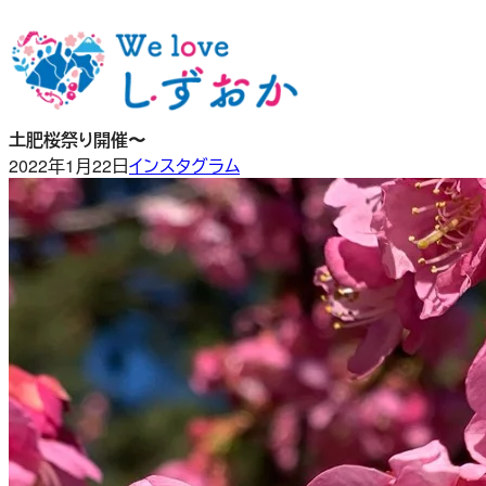
内
容
を
ス
キ
土肥桜祭り開催〜
ッ
2022年1月22日
インスタグラム
プ