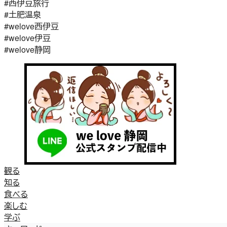
#西伊豆旅行
#土肥温泉
#welove西伊豆
#welove伊豆
#welove静岡
観る
知る
食べる
楽しむ
学ぶ