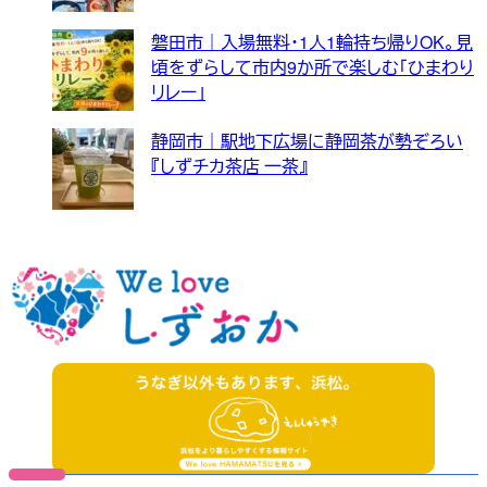
磐田市｜入場無料・1人1輪持ち帰りOK。見
頃をずらして市内9か所で楽しむ「ひまわり
リレー」
静岡市｜駅地下広場に静岡茶が勢ぞろい
『しずチカ茶店 一茶』