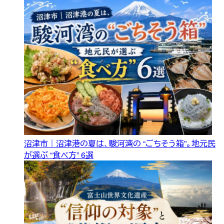
沼津市｜沼津港の夏は、駿河湾の “ごちそう箱”。地元民
が選ぶ “食べ方” 6選