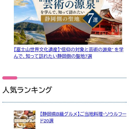
【富士山世界文化遺産】”信仰の対象と芸術の源泉” を学
んで、知って訪れたい静岡側の聖地7選
人気ランキング
【静岡県B級グルメ】ご当地料理・ソウルフー
ド20選