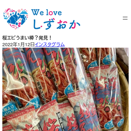
内
容
を
ス
キ
桜エビうまい棒？発見！
ッ
2022年1月12日
インスタグラム
プ