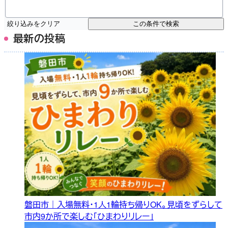
絞り込みをクリア
この条件で検索
最新の投稿
磐田市｜入場無料・1人1輪持ち帰りOK。見頃をずらして
市内9か所で楽しむ「ひまわりリレー」