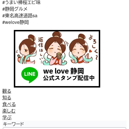
#うまい棒桜エビ味
#静岡グルメ
#東名高速道路sa
#welove静岡
観る
知る
食べる
楽しむ
学ぶ
キーワード