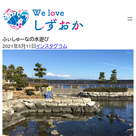
内
容
を
ス
キ
ふぃしゅーなの水遊び
ッ
2021年5月11日
インスタグラム
プ