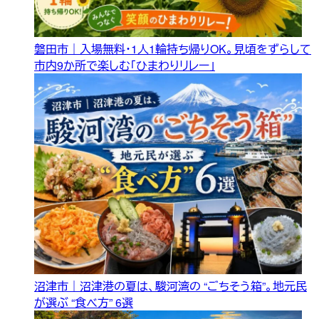
磐田市｜入場無料・1人1輪持ち帰りOK。見頃をずらして
市内9か所で楽しむ「ひまわりリレー」
沼津市｜沼津港の夏は、駿河湾の “ごちそう箱”。地元民
が選ぶ “食べ方” 6選