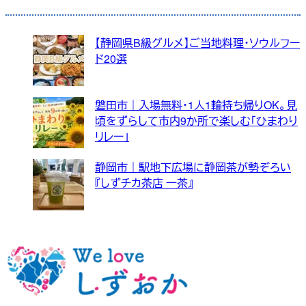
【静岡県B級グルメ】ご当地料理・ソウルフー
ド20選
磐田市｜入場無料・1人1輪持ち帰りOK。見
頃をずらして市内9か所で楽しむ「ひまわり
リレー」
静岡市｜駅地下広場に静岡茶が勢ぞろい
『しずチカ茶店 一茶』