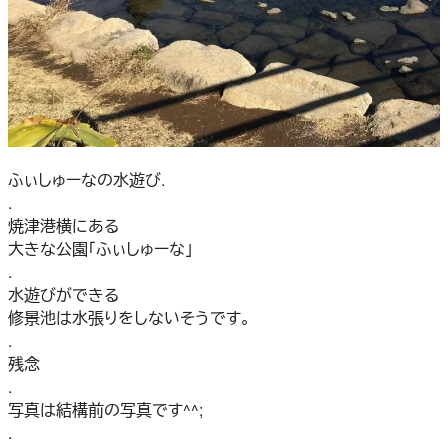
ふぃしゅーなの水遊び.
.
焼津港横にある
大きな公園「ふぃしゅーな」️
.
水遊びができる
修景池は水張りをしないそうです。
.
残念
.
写真は結構前の写真です^^;
.