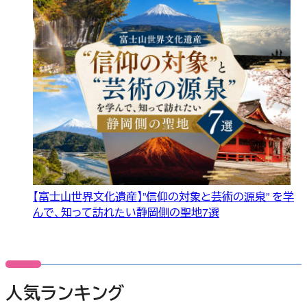
【富士山世界文化遺産】”信仰の対象と芸術の源泉” を学
んで、知って訪れたい静岡側の聖地7選
人気ランキング