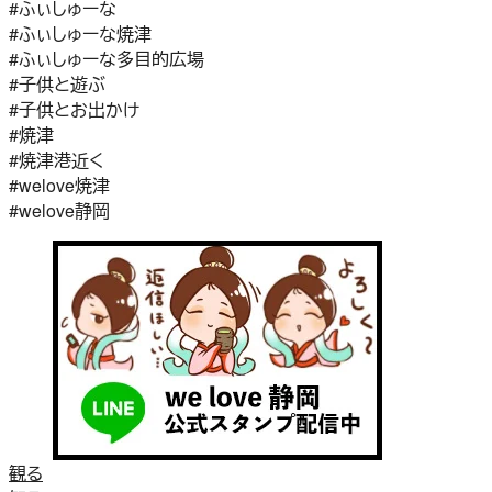
#ふぃしゅーな
#ふぃしゅーな焼津
#ふぃしゅーな多目的広場
#子供と遊ぶ
#子供とお出かけ
#焼津
#焼津港近く
#welove焼津
#welove静岡
観る