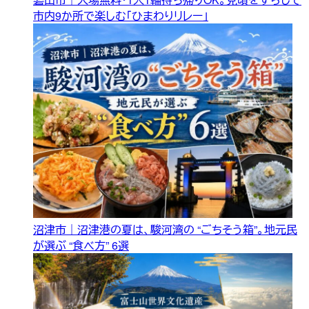
市内9か所で楽しむ「ひまわりリレー」
沼津市｜沼津港の夏は、駿河湾の “ごちそう箱”。地元民
が選ぶ “食べ方” 6選