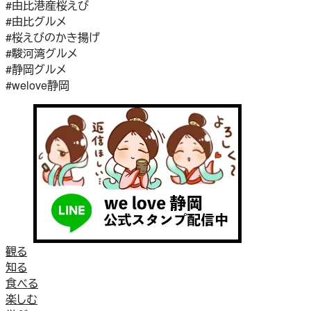
#由比港産桜えび
#由比グルメ
#桜えびのかき揚げ
#駿河湾グルメ
#静岡グルメ
#welove静岡
観る
知る
食べる
楽しむ