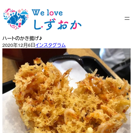
内
容
を
ス
キ
ハートのかき揚げ♪
ッ
2020年12月6日
インスタグラム
プ