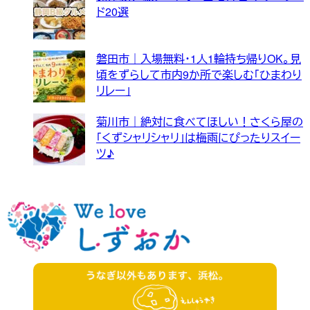
ド20選
磐田市｜入場無料・1人1輪持ち帰りOK。見
頃をずらして市内9か所で楽しむ「ひまわり
リレー」
菊川市｜絶対に食べてほしい！さくら屋の
「くずシャリシャリ」は梅雨にぴったりスイー
ツ♪