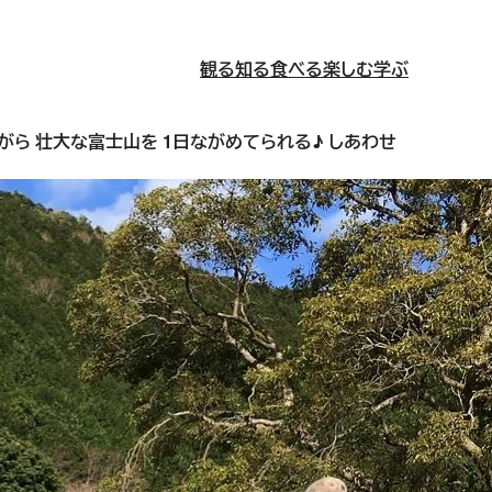
観る
知る
食べる
楽しむ
学ぶ
ら 壮大な富士山を 1日ながめてられる♪ しあわせ