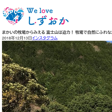
内
容
を
ス
キ
まかいの牧場からみえる 富士山は迫力！ 牧場で自然にふれなが
ッ
2018年12月13日
インスタグラム
プ