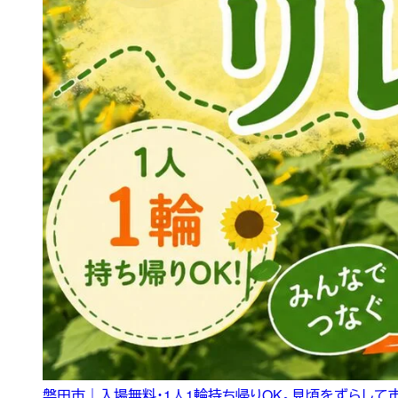
磐田市｜入場無料・1人1輪持ち帰りOK。見頃をずらして