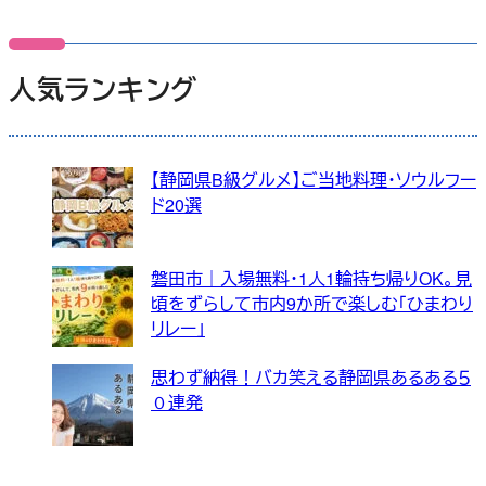
人気ランキング
【静岡県B級グルメ】ご当地料理・ソウルフー
ド20選
磐田市｜入場無料・1人1輪持ち帰りOK。見
頃をずらして市内9か所で楽しむ「ひまわり
リレー」
思わず納得！バカ笑える静岡県あるある５
０連発