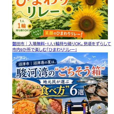
磐田市｜入場無料・1人1輪持ち帰りOK。見頃をずらして
市内9か所で楽しむ「ひまわりリレー」