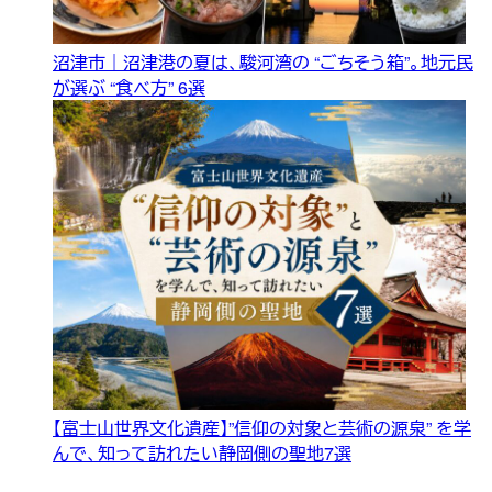
沼津市｜沼津港の夏は、駿河湾の “ごちそう箱”。地元民
が選ぶ “食べ方” 6選
【富士山世界文化遺産】”信仰の対象と芸術の源泉” を学
んで、知って訪れたい静岡側の聖地7選