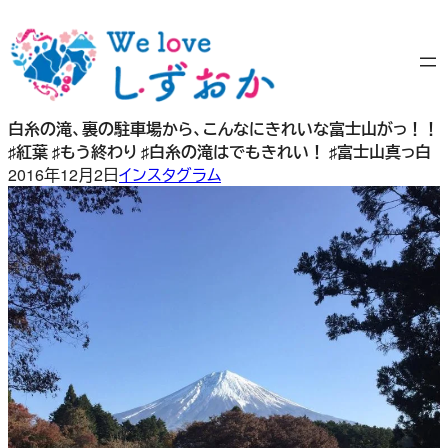
内
容
を
ス
キ
白糸の滝、裏の駐車場から、こんなにきれいな富士山がっ！！
ッ
♯紅葉 ♯もう終わり ♯白糸の滝はでもきれい！ ♯富士山真っ白
プ
2016年12月2日
インスタグラム