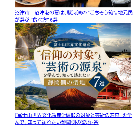
沼津市｜沼津港の夏は、駿河湾の “ごちそう箱”。地元民
が選ぶ “食べ方” 6選
【富士山世界文化遺産】”信仰の対象と芸術の源泉” を学
んで、知って訪れたい静岡側の聖地7選