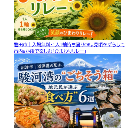
磐田市｜入場無料・1人1輪持ち帰りOK。見頃をずらして
市内9か所で楽しむ「ひまわりリレー」