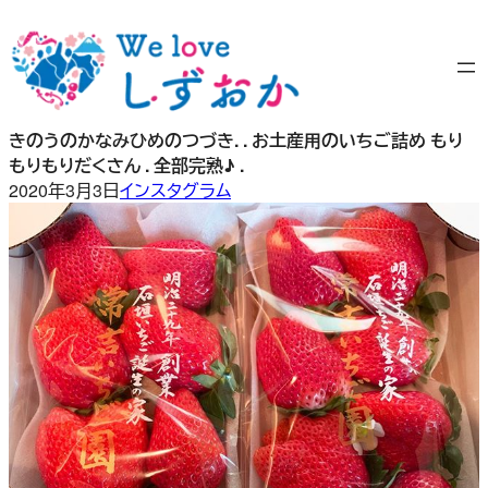
内
容
を
ス
キ
きのうのかなみひめのつづき. . お土産用のいちご詰め もり
ッ
もりもりだくさん . 全部完熟♪ .
プ
2020年3月3日
インスタグラム