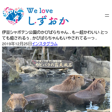
内
容
を
ス
キ
伊豆シャボテン公園のかぴばらちゃん. . もー超かわいい とっ
ッ
ても癒されるぅ . かぴばらちゃんもいやされてるーっ .
プ
2019年12月25日
インスタグラム