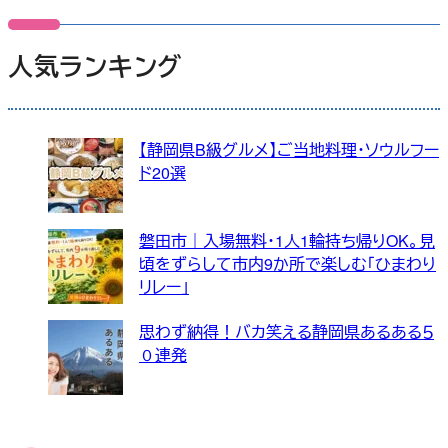
人気ランキング
【静岡県B級グルメ】ご当地料理・ソウルフー
ド20選
磐田市｜入場無料・1人1輪持ち帰りOK。見
頃をずらして市内9か所で楽しむ「ひまわり
リレー」
思わず納得！バカ笑える静岡県あるある５
０連発