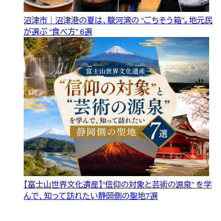
沼津市｜沼津港の夏は、駿河湾の “ごちそう箱”。地元民
が選ぶ “食べ方” 6選
【富士山世界文化遺産】”信仰の対象と芸術の源泉” を学
んで、知って訪れたい静岡側の聖地7選