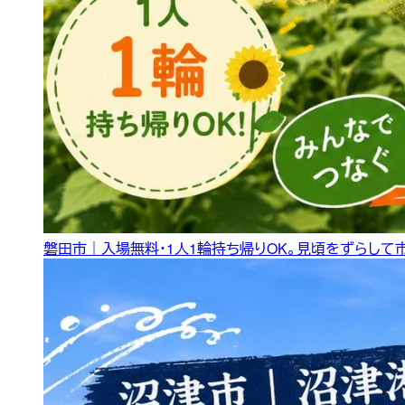
磐田市｜入場無料・1人1輪持ち帰りOK。見頃をずらして