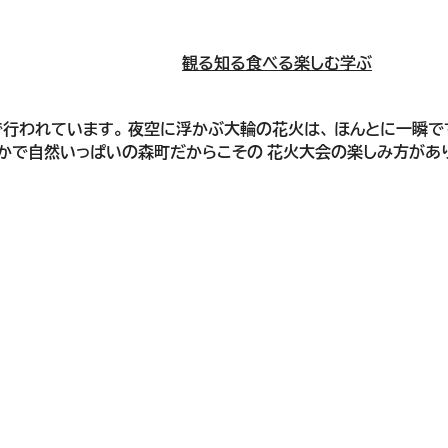
観る
知る
食べる
楽しむ
学ぶ
で行われています。 夜空に浮かぶ大輪の花火は、 ほんとに一瞬で
す。 静かで自然いっぱいの森町だからこその 花火大会の楽しみ方があ