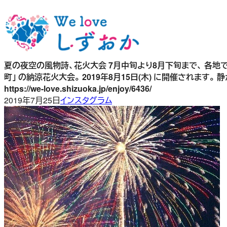
内
容
を
ス
キ
夏の夜空の風物詩、花火大会 7月中旬より8月下旬まで、 各地
ッ
町」 の納涼花火大会。 2019年8月15日(木) に開催されま
プ
https://we-love.shizuoka.jp/enjoy/6436/
2019年7月25日
インスタグラム