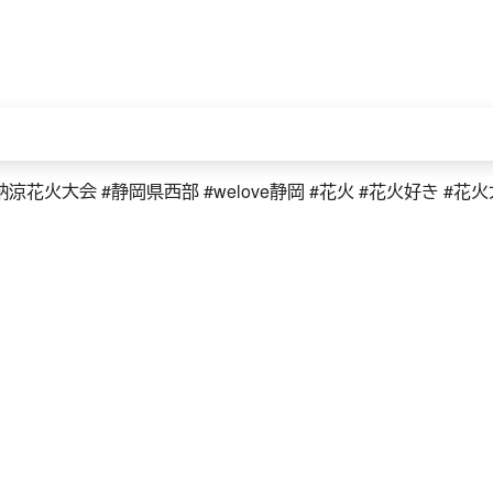
納涼花火大会 #静岡県西部 #welove静岡 #花火 #花火好き #花