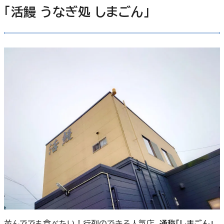
「活鰻 うなぎ処 しまごん」
並んででも食べたい！行列のできる人気店、
通称「しまごん」