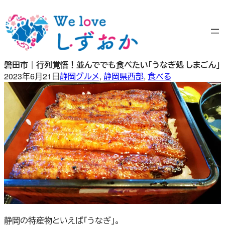
内
容
を
ス
キ
磐田市｜行列覚悟！並んででも食べたい「うなぎ処 しまごん」
ッ
2023年6月21日
静岡グルメ
, 
静岡県西部
, 
食べる
プ
静岡の特産物といえば「うなぎ」。