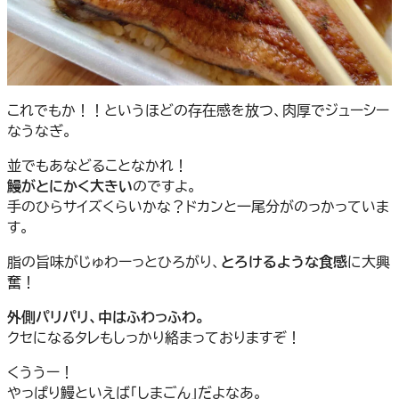
これでもか！！というほどの存在感を放つ、肉厚でジューシー
なうなぎ。
並でもあなどることなかれ！
鰻がとにかく大きい
のですよ。
手のひらサイズくらいかな？ドカンと一尾分がのっかっていま
す。
脂の旨味がじゅわーっとひろがり、
とろけるような食感
に大興
奮！
外側パリパリ、中はふわっふわ。
クセになるタレもしっかり絡まっておりますぞ！
くううー！
やっぱり鰻といえば「しまごん」だよなあ。