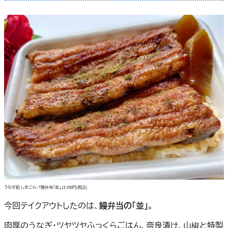
うなぎ処 しまごん：「鰻弁当「並」」3,100円(税込)
今回テイクアウトしたのは、
鰻弁当の「並」
。
肉厚のうなぎ・ツヤツヤふっくらごはん、奈良漬け、山椒と特製