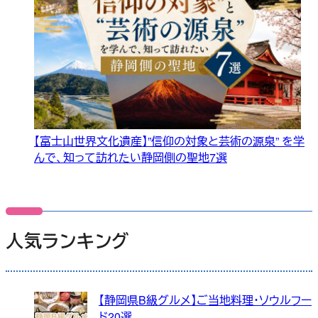
【富士山世界文化遺産】”信仰の対象と芸術の源泉” を学
んで、知って訪れたい静岡側の聖地7選
人気ランキング
【静岡県B級グルメ】ご当地料理・ソウルフー
ド20選