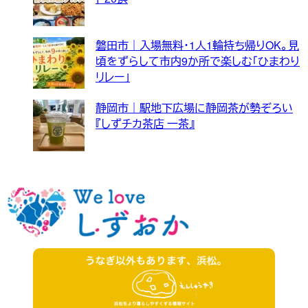
磐田市｜入場無料・1人1輪持ち帰りOK。見
頃をずらして市内9か所で楽しむ「ひまわり
リレー」
静岡市｜駅地下広場に静岡茶が勢ぞろい
『しずチカ茶店 一茶』