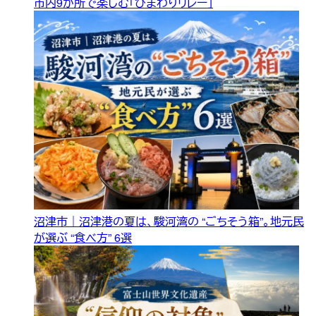
市内9か所で楽しむ「ひまわりリレー」
沼津市｜沼津港の夏は、駿河湾の “ごちそう箱”。地元民
が選ぶ “食べ方” 6選