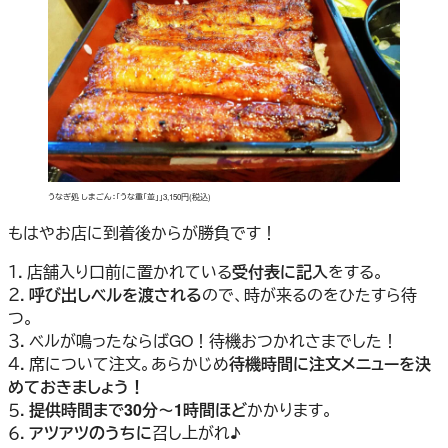
うなぎ処 しまごん：「うな重「並」」3,150円(税込)
もはやお店に到着後からが勝負です！
１．店舗入り口前に置かれている
受付表に記入
をする。
２．
呼び出しベルを渡される
ので、時が来るのをひたすら待
つ。
３．ベルが鳴ったならばGO！待機おつかれさまでした！
４．席について注文。あらかじめ
待機時間に注文メニューを決
めておきましょう！
５．
提供時間まで30分～1時間ほど
かかります。
６．
アツアツのうちに
召し上がれ♪