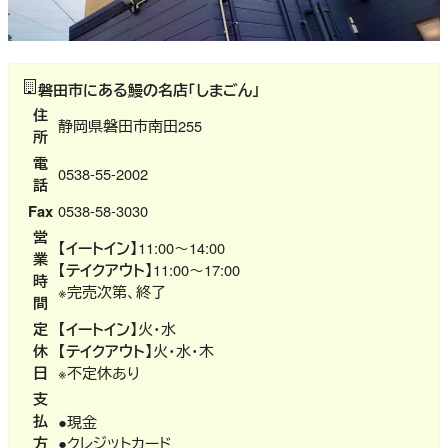
磐田市にある鰻の名店「しまごん」
住
静岡県磐田市南田255
所
電
0538-55-2002
話
Fax
0538-58-3030
営
【イートイン】
11:00～14:00
業
【テイクアウト】
11:00～17:00
時
※完売次第、終了
間
定
【イートイン】
火・水
休
【テイクアウト】
火・水・木
日
※不定休あり
支
払
●現金
方
●クレジットカード