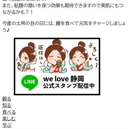
また、粘膜の潤いを保つ効果も期待できますので美肌にもつ
ながるかも？！
今度の土用の丑の日には、鰻を食べて元気をチャージしましょ
う♪
観る
知る
食べる
楽しむ
学ぶ