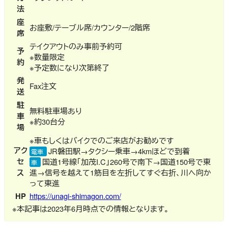
法
座
お座敷/テーブル席/カウンター/2階席
席
テイクアウトのみ事前予約可
予
※数量限定
約
※予定数になり次第終了
発
Fax注文
送
駐
無料駐車場あり
車
※約30台分
場
※車もしくはバイクでのご来店がお勧めです
アク
JR磐田駅→タクシー乗車→4kmほどで到着
電車
セ
国道1号線「加茂I.C」260号で南下→国道150号で東
車
ス
進→信号を越えて1筋目を左折してすぐ右折、川へ向か
って東進
HP
https://unagi-shimagon.com/
※本記事は2023年6月時点での情報となります。