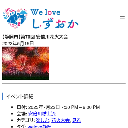
内
容
を
ス
キ
【静岡市】第70回 安倍川花火大会
ッ
2023年5月15日
プ
イベント詳細
日付:
2023年7月22日 7:30 PM
–
9:00 PM
会場:
安倍川橋上流
カテゴリ:
楽しむ
,
花火大会
,
見る
タグ:
welove静岡