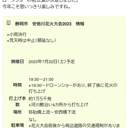
今年こそ思いっきり楽しみですね。
静岡市 安倍川花火大会2023 情報
※小雨決行
※荒天時は中止（順延なし）
開催日
2023年7月22日（土）予定
19:30～21:00
時間
※19:30～ドローンショーがあり、終了後に花火の
打ち上げ
打上げ本
約１万５千発
数
※河川敷沿い4カ所から打ち上げ
場所
弥勒橋上流～安西橋下流
なし
駐車場
※花火大会前後から周辺道路の交通規制がありま