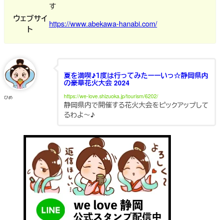
す
ウェブサイ
https://www.abekawa-hanabi.com/
ト
夏を満喫♪１度は行ってみたーーいっ☆静岡県内
の豪華花火大会 2024
https://we-love.shizuoka.jp/tourism/6202/
ひめ
静岡県内で開催する花火大会をピックアップして
るわよ～♪