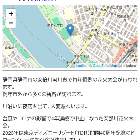
+
−
Leaflet
| ©
OpenStreetMap
contributors
静岡県静岡市の安倍川河川敷で毎年恒例の花火大会が行われ
ます。
例年市外から多くの観客が訪れます。
川沿いに夜店を出て、大変賑わいます。
台風やコロナの影響で4年連続で中止になった安部川花火大
会。
2023年は東京ディズニーリゾート（TDR）開園40周年記念のド
ローンショーの初公演が決定しました。