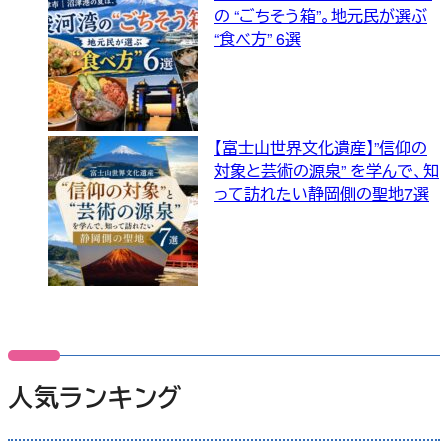
の “ごちそう箱”。地元民が選ぶ
“食べ方” 6選
【富士山世界文化遺産】”信仰の
対象と芸術の源泉” を学んで、知
って訪れたい静岡側の聖地7選
人気ランキング