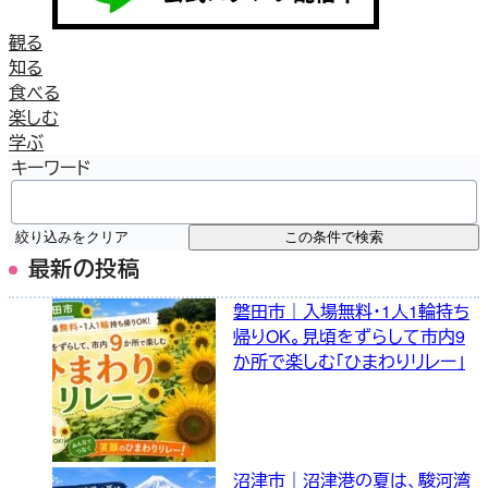
観る
知る
食べる
楽しむ
学ぶ
キーワード
絞り込みをクリア
この条件で検索
最新の投稿
磐田市｜入場無料・1人1輪持ち
帰りOK。見頃をずらして市内9
か所で楽しむ「ひまわりリレー」
沼津市｜沼津港の夏は、駿河湾