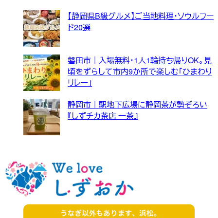
【静岡県B級グルメ】ご当地料理・ソウルフー
ド20選
磐田市｜入場無料・1人1輪持ち帰りOK。見
頃をずらして市内9か所で楽しむ「ひまわり
リレー」
静岡市｜駅地下広場に静岡茶が勢ぞろい
『しずチカ茶店 一茶』