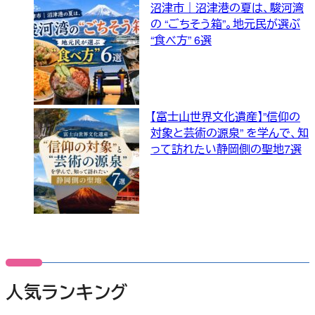
沼津市｜沼津港の夏は、駿河湾
の “ごちそう箱”。地元民が選ぶ
“食べ方” 6選
【富士山世界文化遺産】”信仰の
対象と芸術の源泉” を学んで、知
って訪れたい静岡側の聖地7選
人気ランキング