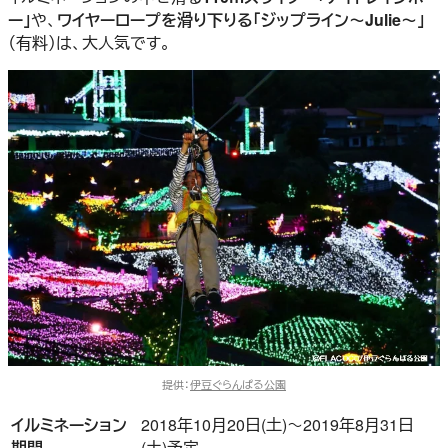
ー」
や、
ワイヤーロープを滑り下りる「ジップライン～Julie～」
（有料）は、大人気です。
提供：
伊豆ぐらんぱる公園
イルミネーション
2018年10月20日(土)～2019年8月31日
期間
(土)予定