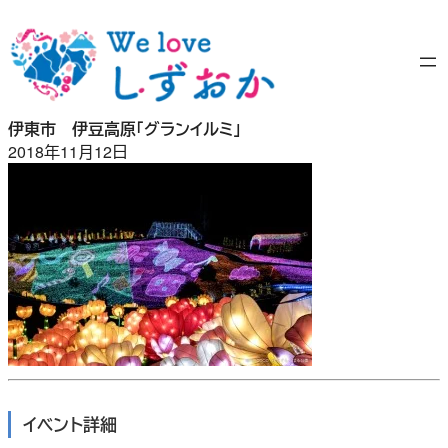
内
容
を
ス
キ
伊東市 伊豆高原「グランイルミ」
ッ
2018年11月12日
プ
イベント詳細