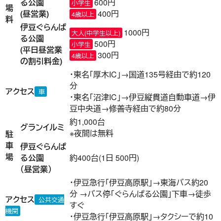
る公園
600円
小学生
場
(昼営業)
400円
4歳以上
料
伊豆ぐらんぱ
1000円
大人(中学生以上)
る公園
500円
小学生
(平日昼営業
300円
4歳以上
の割引料金)
・東名「厚木IC」→国道135号経由で約120
分
アクセス
車
・東名「沼津IC」→伊豆縦貫道自動車道→伊
豆中央道→修善寺経由で約80分
約1,000台
グランイルミ
※夜間は無料
駐
車
伊豆ぐらんぱ
場
る公園
約400台(1日 500円)
（昼営業）
・伊豆急行「伊豆高原駅」→東海バス約20
分 →バス停「ぐらんぱる公園」下車→徒歩
アクセス
公共交通
すぐ
機関
・伊豆急行「伊豆高原駅」→タクシーで約10