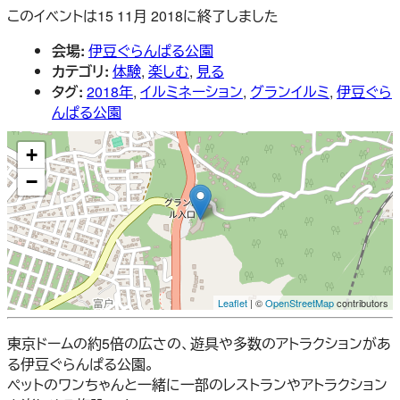
このイベントは15 11月 2018に終了しました
会場:
伊豆ぐらんぱる公園
カテゴリ:
体験
,
楽しむ
,
見る
タグ:
2018年
,
イルミネーション
,
グランイルミ
,
伊豆ぐら
んぱる公園
+
−
Leaflet
| ©
OpenStreetMap
contributors
東京ドームの約5倍の広さの、遊具や多数のアトラクションがあ
る伊豆ぐらんぱる公園。
ペットのワンちゃんと一緒に一部のレストランやアトラクション