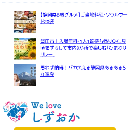
【静岡県B級グルメ】ご当地料理・ソウルフー
ド20選
磐田市｜入場無料・1人1輪持ち帰りOK。見
頃をずらして市内9か所で楽しむ「ひまわり
リレー」
思わず納得！バカ笑える静岡県あるある５
０連発