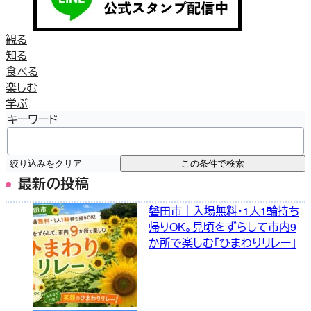
観る
知る
食べる
楽しむ
学ぶ
キーワード
絞り込みをクリア
この条件で検索
最新の投稿
磐田市｜入場無料・1人1輪持ち
帰りOK。見頃をずらして市内9
か所で楽しむ「ひまわりリレー」