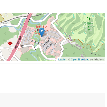
Leaflet
| ©
OpenStreetMap
contributors