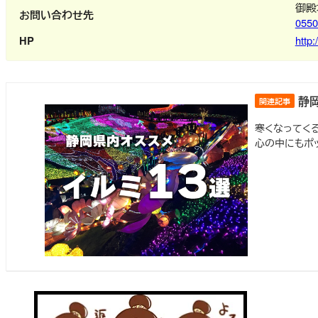
御殿
お問い合わせ先
0550
HP
http
静岡
寒くなってく
心の中にもポッ