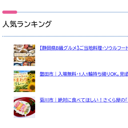
人気ランキング
【静岡県B級グルメ】ご当地料理・ソウルフード
磐田市｜入場無料・1人1輪持ち帰りOK。見
菊川市｜絶対に食べてほしい！さくら屋の「