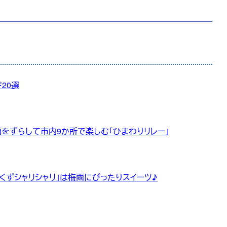
20選
頃をずらして市内9か所で楽しむ「ひまわりリレー」
くずシャリシャリ」は梅雨にぴったりスイーツ♪