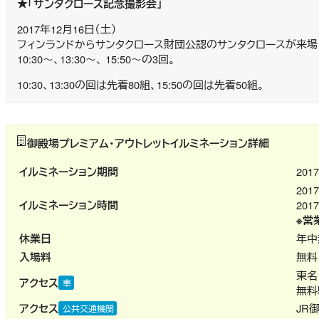
★
「サンタクロース記念撮影会」
2017年12月16日（土）
フィンランドからサンタクロース財団公認のサンタクロースが来場
10:30～、13:30～、 15:50～の3回。
10:30、13:30の回は先着80組、15:50の回は先着50組。
御殿場プレミアム・アウトレットイルミネーション詳細
イルミネーション期間
201
20
イルミネーション時間
201
※営
休業日
年中
入場料
無料
東名
アクセス
車
無料
アクセス
JR
公共交通機関