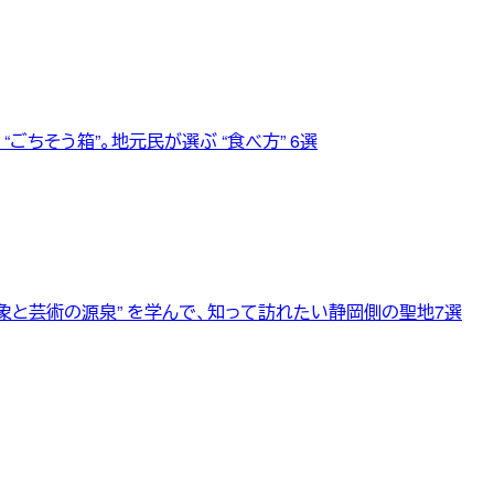
ごちそう箱”。地元民が選ぶ “食べ方” 6選
象と芸術の源泉” を学んで、知って訪れたい静岡側の聖地7選