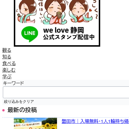
観る
知る
食べる
楽しむ
学ぶ
キーワード
絞り込みをクリア
最新の投稿
磐田市｜入場無料・1人1輪持ち帰