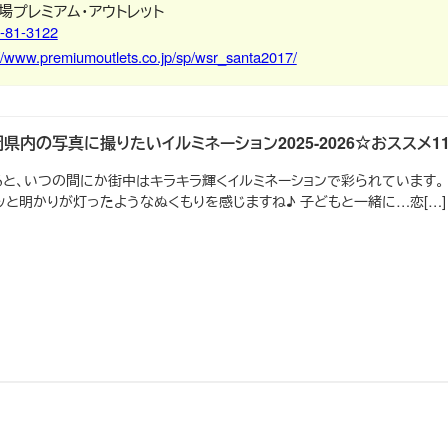
場プレミアム・アウトレット
-81-3122
://www.premiumoutlets.co.jp/sp/wsr_santa2017/
県内の写真に撮りたいイルミネーション2025-2026☆おススメ1
ると、いつの間にか街中はキラキラ輝くイルミネーションで彩られています。
と明かりが灯ったようなぬくもりを感じますね♪ 子どもと一緒に…恋[…]