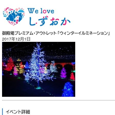
内
容
を
ス
キ
御殿場プレミアム・アウトレット 「ウィンターイルミネーション」
ッ
2017年12月1日
プ
イベント詳細