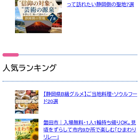
って訪れたい静岡側の聖地7選
人気ランキング
【静岡県B級グルメ】ご当地料理・ソウルフー
ド20選
磐田市｜入場無料・1人1輪持ち帰りOK。見
頃をずらして市内9か所で楽しむ「ひまわり
リレー」