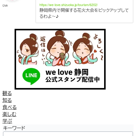
https://we-love.shizuoka.jp/tourism/6202/
ひめ
静岡県内で開催する花火大会をピックアップして
るわよ～♪
観る
知る
食べる
楽しむ
学ぶ
キーワード