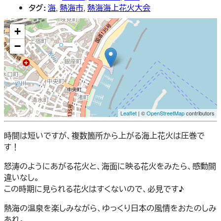
タグ:
海
,
熱海市
,
熱海海上花火大会
+
−
Leaflet
| ©
OpenStreetMap
contributors
時間は短いですが、複数箇所から上がる海上花火は圧巻で
す！
怒涛のようにあがる花火と、海面に映る花火をみたら、感動間
違いなし。
この時期に見られる花火はすくないので、必見です♪
熱海の温泉を楽しみながら、ゆっくり日本の風情をおたのしみ
あれ。