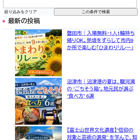
絞り込みをクリア
この条件で検索
最新の投稿
磐田市｜入場無料・1人1輪持ち
帰りOK。見頃をずらして市内9
か所で楽しむ「ひまわりリレー」
沼津市｜沼津港の夏は、駿河湾
の “ごちそう箱”。地元民が選ぶ
“食べ方” 6選
【富士山世界文化遺産】”信仰の
対象と芸術の源泉” を学んで、知