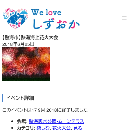
内
容
を
ス
キ
【熱海市】熱海海上花火大会
ッ
2018年6月25日
プ
イベント詳細
このイベントは17 9月 2018に終了しました
会場:
熱海親水公園•ムーンテラス
カテゴリ:
楽しむ
,
花火大会
,
見る