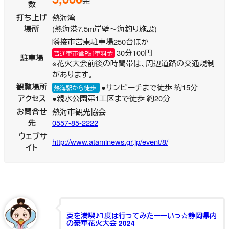
発
数
打ち上げ
熱海湾
場所
(熱海港7.5m岸壁～海釣り施設)
隣接市営東駐車場250台ほか
30分100円
普通車市営P駐車料金
駐車場
※花火大会前後の時間帯は、周辺道路の交通規制
があります。
観覧場所
●サンビーチまで徒歩 約15分
熱海駅から徒歩
アクセス
●親水公園第1工区まで徒歩 約20分
お問合せ
熱海市観光協会
先
0557-85-2222
ウェブサ
http://www.ataminews.gr.jp/event/8/
イト
夏を満喫♪１度は行ってみたーーいっ☆静岡県内
の豪華花火大会 2024