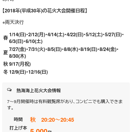
【2018年(平成30年)の花火大会開催日程】
※雨天決行
1/14(日)・2/12(月)・4/14(土)・4/22(日)・5/12(土)・5/27(日)・
春
6/3(日)・
6/10(土)
7/27(金)・7/31(火)・8/5(日)・8/8(水)・8/19(日)・8/24(金)・
夏
8/30(木)
秋
9/17(月祝)
冬
12/9(日)・12/16(日)
熱海海上花火大会情報
7～9月開催時は有料観覧席があり、コンビニでも購入できま
す。
秋 20:20～20:45
時間
打上げ本
5,000