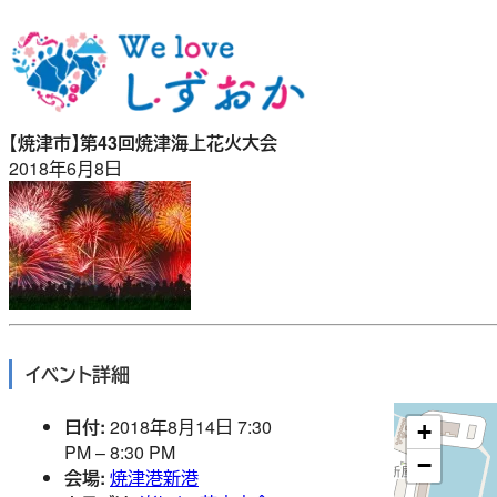
内
容
を
ス
キ
【焼津市】第43回焼津海上花火大会
ッ
2018年6月8日
プ
イベント詳細
日付:
2018年8月14日 7:30
+
PM
–
8:30 PM
−
会場:
焼津港新港