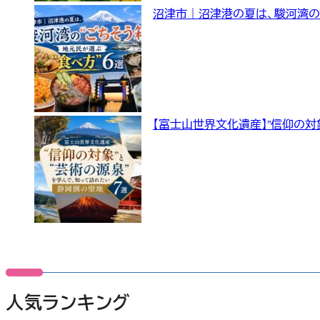
沼津市｜沼津港の夏は、駿河湾の “
【富士山世界文化遺産】”信仰の対
人気ランキング