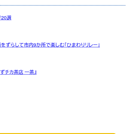
20選
頃をずらして市内9か所で楽しむ「ひまわりリレー」
ずチカ茶店 一茶』