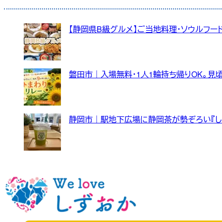
【静岡県B級グルメ】ご当地料理・ソウルフード
磐田市｜入場無料・1人1輪持ち帰りOK。見
静岡市｜駅地下広場に静岡茶が勢ぞろい『し