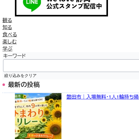
観る
知る
食べる
楽しむ
学ぶ
キーワード
絞り込みをクリア
最新の投稿
磐田市｜入場無料・1人1輪持ち帰