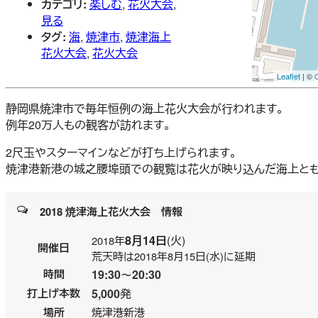
カテゴリ:
楽しむ
,
花火大会
,
見る
タグ:
海
,
焼津市
,
焼津海上
花火大会
,
花火大会
Leaflet
| ©
静岡県焼津市で毎年恒例の海上花火大会が行われます。
例年20万人もの観客が訪れます。
2尺玉やスターマインなどが打ち上げられます。
焼津港新港の城之腰埠頭での観覧は花火が映り込んだ海上とも
2018 焼津海上花火大会 情報
8月14日
(火)
2018年
開催日
荒天時は2018年8月15日(水)に延期
時間
19:30～20:30
打上げ本数
5,000
発
場所
焼津港新港