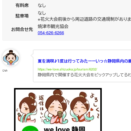
有料席
なし
なし
駐車場
※花火大会前後から周辺道路の交通規制があり
焼津市観光協会
お問合せ先
054-626-6266
夏を満喫♪１度は行ってみたーーいっ☆静岡県内の豪華
https://we-love.shizuoka.jp/tourism/6202/
ひめ
静岡県内で開催する花火大会をピックアップしてる