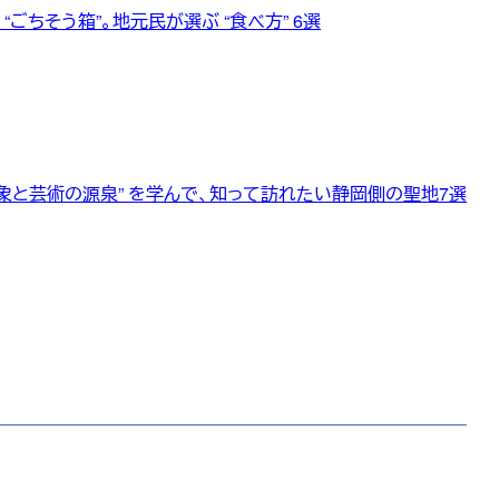
ごちそう箱”。地元民が選ぶ “食べ方” 6選
象と芸術の源泉” を学んで、知って訪れたい静岡側の聖地7選