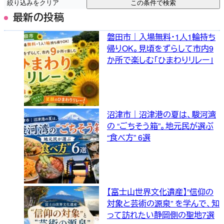
絞り込みをクリア
この条件で検索
最新の投稿
磐田市｜入場無料・1人1輪持ち
帰りOK。見頃をずらして市内9
か所で楽しむ「ひまわりリレー」
沼津市｜沼津港の夏は、駿河湾
の “ごちそう箱”。地元民が選ぶ
“食べ方” 6選
【富士山世界文化遺産】”信仰の
対象と芸術の源泉” を学んで、知
って訪れたい静岡側の聖地7選