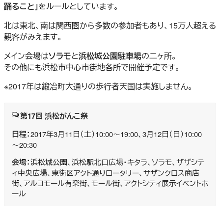
踊ること」
をルールとしています。
北は東北、南は関西圏から多数の参加者もあり、15万人超える
観客がみえます。
メイン会場は
ソラモ
と
浜松城公園駐車場
の二ヶ所。
その他にも浜松市中心市街地各所で開催予定です。
※2017年は鍛冶町大通りの歩行者天国は実施しません。
第17回 浜松がんこ祭
日程：
2017年3月11日（土）10:00～19:00、3月12日（日）10:00
～20:30
会場：
浜松城公園、浜松駅北口広場・キタラ、ソラモ、ザザシテ
ィ中央広場、東街区アクト通りロータリー、サザンクロス商店
街、アルコモール有楽街、モール街、アクトシティ展示イベントホ
ール