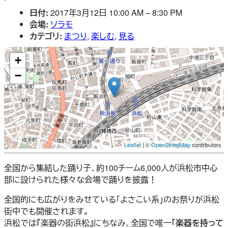
日付:
2017年3月12日 10:00 AM
–
8:30 PM
会場:
ソラモ
カテゴリ:
まつり
,
楽しむ
,
見る
+
−
Leaflet
| ©
OpenStreetMap
contributors
全国から集結した踊り子、約100チーム6,000人が浜松市中心
部に設けられた様々な会場で踊りを披露！
全国的にも広がりをみせている「よさこい系」のお祭りが浜松
街中でも開催されます。
浜松では『楽器の街浜松』にちなみ、全国で唯一
「楽器を持って