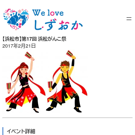
内
容
を
ス
キ
【浜松市】第17回 浜松がんこ祭
ッ
2017年2月21日
プ
イベント詳細