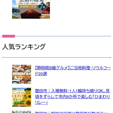
人気ランキング
【静岡県B級グルメ】ご当地料理・ソウルフー
ド20選
磐田市｜入場無料・1人1輪持ち帰りOK。見
頃をずらして市内9か所で楽しむ「ひまわり
リレー」