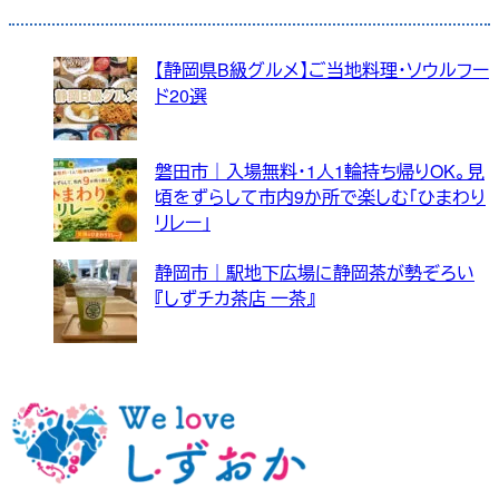
【静岡県B級グルメ】ご当地料理・ソウルフー
ド20選
磐田市｜入場無料・1人1輪持ち帰りOK。見
頃をずらして市内9か所で楽しむ「ひまわり
リレー」
静岡市｜駅地下広場に静岡茶が勢ぞろい
『しずチカ茶店 一茶』