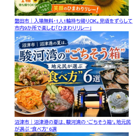
磐田市｜入場無料・1人1輪持ち帰りOK。見頃をずらして
市内9か所で楽しむ「ひまわりリレー」
沼津市｜沼津港の夏は、駿河湾の “ごちそう箱”。地元民
が選ぶ “食べ方” 6選