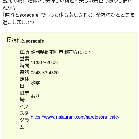
観光で疲れた体を、美味しい料理と美しい景色で癒やしませ
んか？
「晴れとsoracafe」で、心も体も満たされる、至福のひとときを
過ごしましょう。
晴れとsoracafe
住所
静岡県御前崎市御前崎1570-1
営業
11:00〜20:00
時間
電話
0548-63-4320
定休
水曜
日
駐車
あり
場
イン
スタ
https://www.instagram.com/haretosora_cafe/
グラ
ム