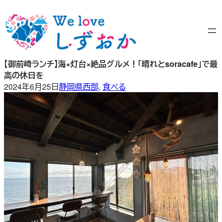
内
容
を
ス
キ
【御前崎ランチ】海×灯台×絶品グルメ！「晴れとsoracafe」で最
ッ
高の休日を
プ
2024年6月25日
静岡県西部
, 
食べる