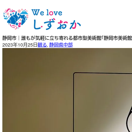
内
容
を
ス
キ
静岡市｜誰もが気軽に立ち寄れる都市型美術館「静岡市美術館
ッ
2023年10月25日
観る
, 
静岡県中部
プ