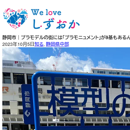
内
容
を
ス
キ
静岡市｜プラモデルの街には「プラモニュメント」が9基もある
ッ
2023年10月5日
知る
, 
静岡県中部
プ