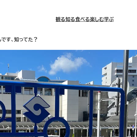
観る
知る
食べる
楽しむ
学ぶ
んです、知ってた？