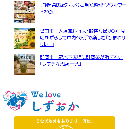
【静岡県B級グルメ】ご当地料理・ソウルフー
ド20選
磐田市｜入場無料・1人1輪持ち帰りOK。見
頃をずらして市内9か所で楽しむ「ひまわり
リレー」
静岡市｜駅地下広場に静岡茶が勢ぞろい
『しずチカ茶店 一茶』