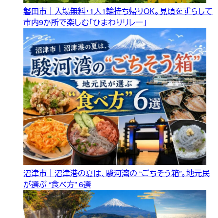
磐田市｜入場無料・1人1輪持ち帰りOK。見頃をずらして
市内9か所で楽しむ「ひまわりリレー」
沼津市｜沼津港の夏は、駿河湾の “ごちそう箱”。地元民
が選ぶ “食べ方” 6選