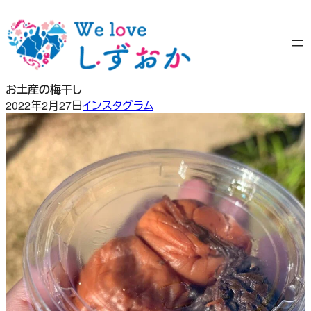
内
容
を
ス
キ
お土産の梅干し
ッ
2022年2月27日
インスタグラム
プ