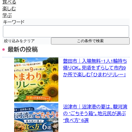
食べる
楽しむ
学ぶ
キーワード
絞り込みをクリア
この条件で検索
最新の投稿
磐田市｜入場無料・1人1輪持ち
帰りOK。見頃をずらして市内9
か所で楽しむ「ひまわりリレー」
沼津市｜沼津港の夏は、駿河湾
の “ごちそう箱”。地元民が選ぶ
“食べ方” 6選