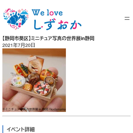
内
容
を
ス
キ
【静岡市葵区】ミニチュア写真の世界展in静岡
ッ
2021年7月20日
プ
イベント詳細