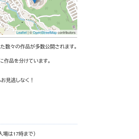
Leaflet
| ©
OpenStreetMap
contributors
れた数々の作品が多数公開されます。
期に作品を分けています。
もお見逃しなく！
（入場は17時まで）