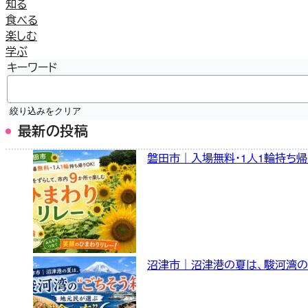
知る
食べる
楽しむ
学ぶ
キーワード
絞り込みをクリア
最新の投稿
磐田市｜入場無料・1人1輪持ち帰
沼津市｜沼津港の夏は、駿河湾の “