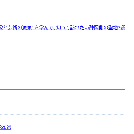
象と芸術の源泉” を学んで、知って訪れたい静岡側の聖地7選
20選