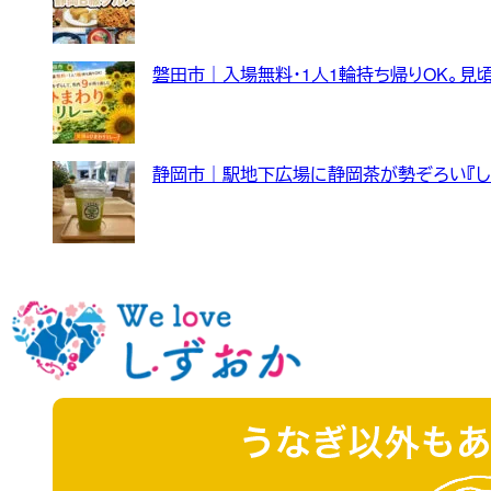
磐田市｜入場無料・1人1輪持ち帰りOK。見
静岡市｜駅地下広場に静岡茶が勢ぞろい『し