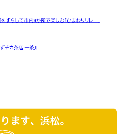
頃をずらして市内9か所で楽しむ「ひまわりリレー」
ずチカ茶店 一茶』