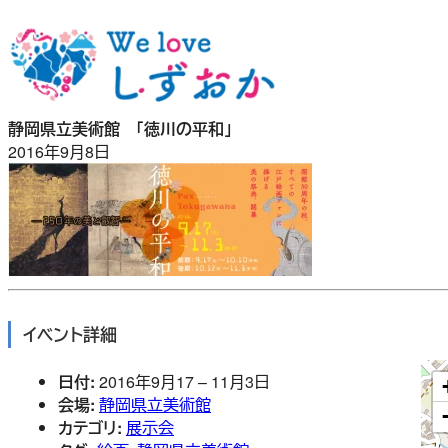
内
容
を
ス
キ
静岡県立美術館 「徳川の平和」
ッ
2016年9月8日
プ
イベント詳細
日付:
2016年9月17
–
11月3日
会場:
静岡県立美術館
カテゴリ:
展示会