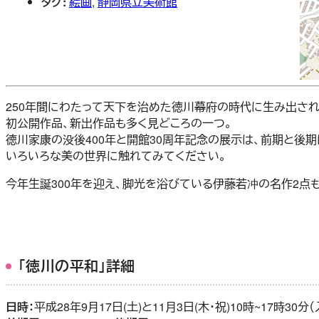
タグ:
絵画
,
静岡県立美術館
250年間にわたって天下を治めた徳川幕府の時代に生み出さ
初公開作品、新出作品も多く見どころの一つ。
徳川家康の没後400年と開館30周年記念の展示は、前期と後
いろいろな美の世界に触れてみてください。
今年生誕300年を迎え、脚光を浴びている伊藤若冲の名作2点
「徳川の平和」詳細
日時：
平成28年9月17日(土)と11月3日(木・祝)10時~17時30分