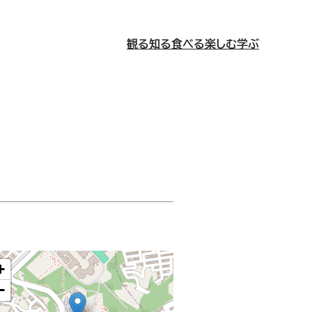
観る
知る
食べる
楽しむ
学ぶ
+
−