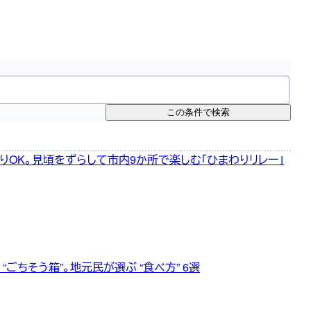
この条件で検索
りOK。見頃をずらして市内9か所で楽しむ「ひまわりリレー」
ごちそう箱”。地元民が選ぶ “食べ方” 6選