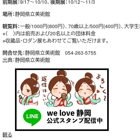
前期展：
9/17～10/10、
後期展：
10/12～11/3
場所：
静岡県立美術館
観覧料：
一般/1000円(800円）、70歳以上/500円(400円）、大学
※（ ）内は前売および20名以上の団体料金
※収蔵品・ロダン展もあわせてご覧いただけます。
問合せ先：
静岡県立美術館
054-263-5755
出典：静岡県立美術館
観る