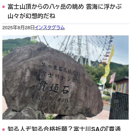
富士山頂からの八ヶ岳の眺め 雲海に浮かぶ
山々が幻想的だね
2025年8月28日
インスタグラム
知る人ぞ知る合格祈願？富士川SAの『貫通