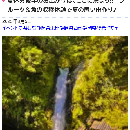
夏休み後半のお出かけは、ここに決まり‼ フ
ルーツ＆魚の収穫体験で夏の思い出作り♪
2025年8月5日
イベント
夏
楽しむ
静岡県東部
静岡県西部
静岡県観光・旅行