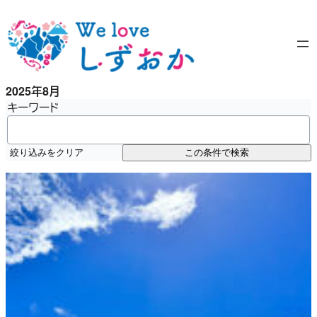
内
容
を
ス
キ
2025年8月
ッ
キーワード
プ
絞り込みをクリア
この条件で検索