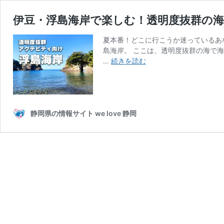
伊豆・浮島海岸で楽しむ！透明度抜群の海
夏本番！どこに行こうか迷っているあ
島海岸。 ここは、透明度抜群の海で
伊
…
続きを読む
豆・
浮
島
海
岸
静岡県の情報サイト we love 静岡
で
楽
し
む！
透
明
度
抜
群
の