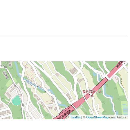
Leaflet
| ©
OpenStreetMap
contributors